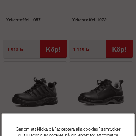
Yrkestoffel 1057
Yrkestoffel 1072
Köp!
Köp!
1 313 kr
1 113 kr
Yrkessko 1355
Yrkessko 1385
Genom att klicka på "acceptera alla cookies" samtycker
du till lagring av cookies på din enhet för att förbättra