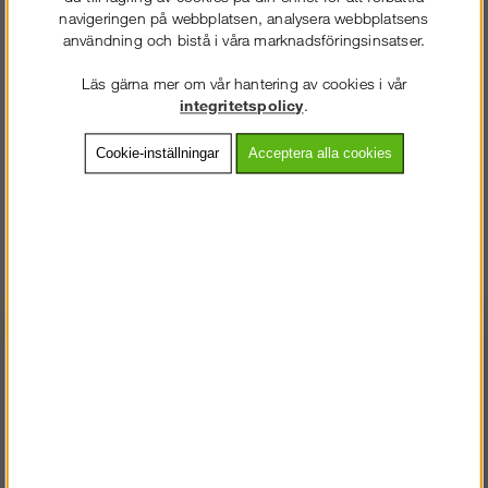
navigeringen på webbplatsen, analysera webbplatsens
användning och bistå i våra marknadsföringsinsatser.
Köp!
Köp!
2 238 kr
2 363 kr
Läs gärna mer om vår hantering av cookies i vår
integritetspolicy
.
Cookie-inställningar
Acceptera alla cookies
Yrkessko 1386
Yrkessandal 1387
VÄLKOMMEN TILL
SNICKARKLÄDER.SE
Köp!
Köp!
2 738 kr
1 313 kr
VÄNLIGEN VÄLJ PRIVAT ELLER FÖRETAG NEDAN.