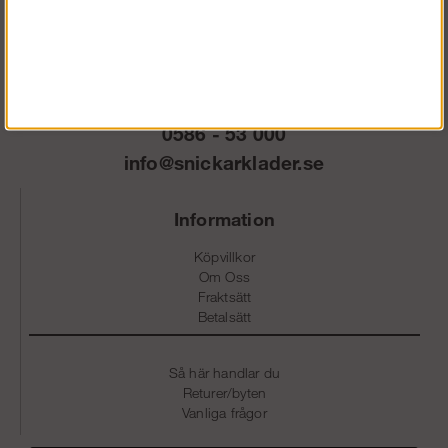
Vardagar 07.30-16.30
0586 - 53 000
info@snickarklader.se
Information
Köpvillkor
Om Oss
Fraktsätt
Betalsätt
Så här handlar du
Returer/byten
Vanliga frågor