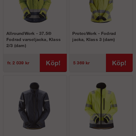
AllroundWork - 37.5®
ProtecWork - Fodrad
Fodrad varseljacka, Klass
jacka, Klass 3 (dam)
2/3 (dam)
Köp!
Köp!
fr. 2 039 kr
5 369 kr