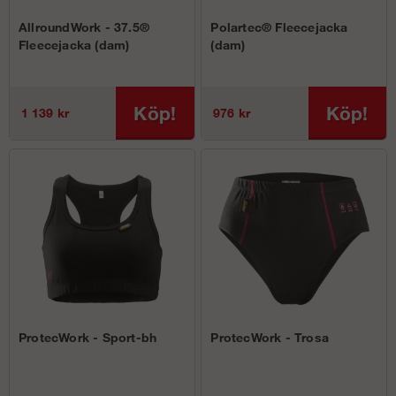
AllroundWork - 37.5®
Polartec® Fleecejacka
Fleecejacka (dam)
(dam)
Köp!
Köp!
1 139 kr
976 kr
ProtecWork - Sport-bh
ProtecWork - Trosa