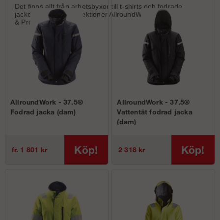
Det finns allt från arbetsbyxor till t-shirts och fodrade
jackor från deras kollektioner
AllroundWork
&
ProtecWork.
AllroundWork - 37.5®
AllroundWork - 37.5®
Fodrad jacka (dam)
Vattentät fodrad jacka
(dam)
Köp!
Köp!
fr. 1 801 kr
2 318 kr