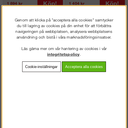
Köp!
Köp!
1 894 kr
1 404 kr
Genom att klicka på "acceptera alla cookies" samtycker
du till lagring av cookies på din enhet för att förbättra
navigeringen på webbplatsen, analysera webbplatsens
användning och bistå i våra marknadsföringsinsatser.
Läs gärna mer om vår hantering av cookies i vår
integritetspolicy
.
Cookie-inställningar
Acceptera alla cookies
ProtecWork - Varseljacka,
ProtecWork - Långärmad t-
Klass 3 (dam)
shirt (dam)
Köp!
Köp!
3 980 kr
996 kr