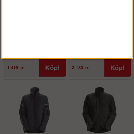
AllroundWork -
ProtecWork -
Arbetsbyxa+ med
Varselarbetsbyxa, Klass 2
hölsterfickor (dam)
(dam)
Köp!
Köp!
1 416 kr
3 183 kr