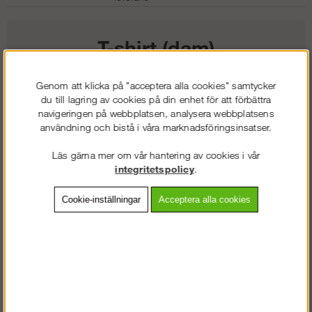
T-shirt (dam)
145
kr
Genom att klicka på "acceptera alla cookies" samtycker
du till lagring av cookies på din enhet för att förbättra
navigeringen på webbplatsen, analysera webbplatsens
Färg:
användning och bistå i våra marknadsföringsinsatser.
Storlek:
Läs gärna mer om vår hantering av cookies i vår
integritetspolicy
.
Lägg i kundvagnen
Cookie-inställningar
Acceptera alla cookies
Frakt:
Klass 2 - 149 kr ex moms
Artnr:
SW-25160400003