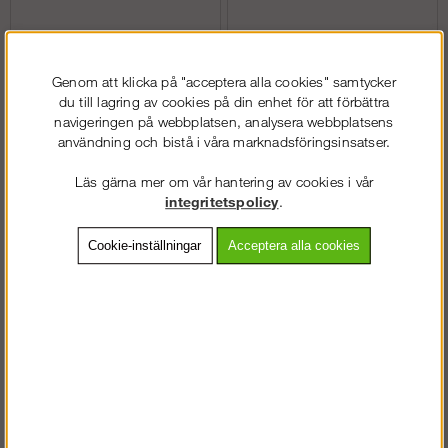
Köp!
Köp!
1 946 kr
1 389 kr
Genom att klicka på "acceptera alla cookies" samtycker
du till lagring av cookies på din enhet för att förbättra
navigeringen på webbplatsen, analysera webbplatsens
användning och bistå i våra marknadsföringsinsatser.
Läs gärna mer om vår hantering av cookies i vår
integritetspolicy
.
Cookie-inställningar
Acceptera alla cookies
ProtecWork - Långärmad
ProtecWork - Långärmad
skjorta, Klass 3 (herr)
svetsskjorta, Klass 1 (herr)
Köp!
Köp!
1 946 kr
1 946 kr