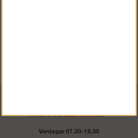
ProtecWork - Långärmad
ulltröja med halvlång
dragkedja (dam)
Köp!
1 306 kr
Vardagar 07.30-16.30