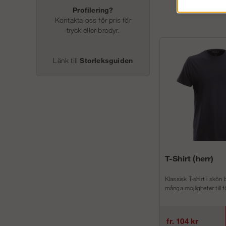
Profilering?
Kontakta oss för pris för
tryck eller brodyr.
Länk till
Storleksguiden
T-Shirt (herr)
Klassisk T-shirt i skön
många möjligheter till f
fr. 104 kr