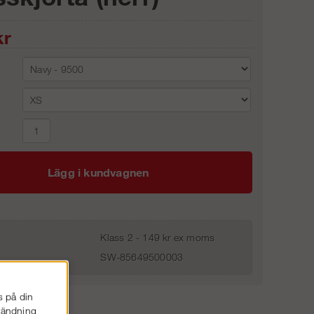
r
Lägg i kundvagnen
Klass 2 - 149 kr ex moms
SW-85649500003
s på din
nvändning