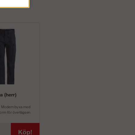
a (herr)
ck. Modern byxa med
form för överlägsen
Köp!