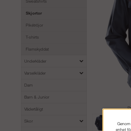
Sweatshirts
Skjortor
Pikétröjor
T-shirts
Flamskyddat
Underkläder
Varselkläder
Dam
Barn & Junior
P
Vädertåligt
Skor
Genom a
enhet fö