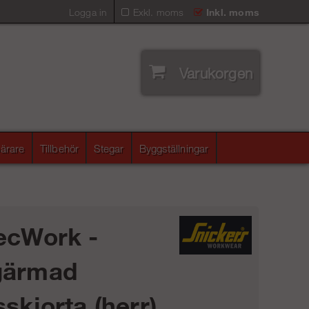
Logga in
Exkl. moms
Inkl. moms
Varukorgen
ärare
Tillbehör
Stegar
Byggställningar
ecWork -
gärmad
sskjorta (herr)