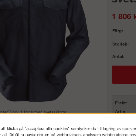
1 806
k
Färg:
Storlek:
Antal:
Frakt:
Artnr:
rotecWork, Långärmad svetsskjorta
tt klicka på "acceptera alla cookies" samtycker du till lagring av cookie
r att förbättra navigeringen på webbplatsen, analysera webbplatsens a