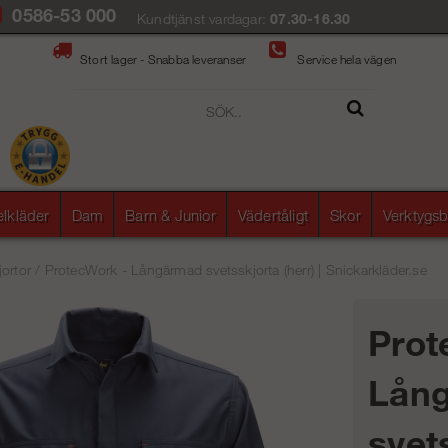
0586-53 000
Kundtjänst vardagar:
07.30-16.30
Stort lager - Snabba leveranser
Service hela vägen
elkläder
Dam
Barn & Junior
Vädertåligt
Skor
Verktygsb
jortor
/
ProtecWork - Långärmad svetsskjorta (herr) | Snickarkläder.se
Prot
Lån
svet