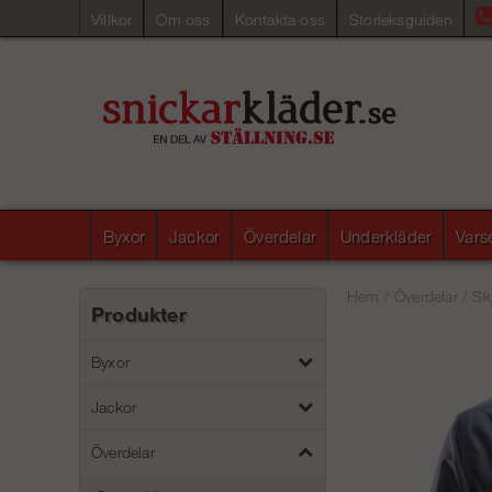
Villkor
Om oss
Kontakta oss
Storleksguiden
Byxor
Jackor
Överdelar
Underkläder
Vars
Hem
/
Överdelar
/
Sk
Produkter
Byxor
Jackor
Överdelar