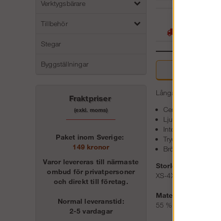
Verktygsbärare
05
Tillbehör
Stora lager -
Stegar
Byggställningar
Beskri
Långärmad svetsskjor
Fraktpriser
Certifierat svetssk
(exkl. moms)
Ljusbågsskydd med
Integrerat värme- 
Paket inom Sverige:
Tryckknappsstängn
149 kronor
Bröstfickor med p
Varor levereras till närmaste
Storlek:
ombud för privatpersoner
XS-4XL
och direkt till företag.
Material:
Normal leveranstid:
55 % Protal, 44 % bo
2-5 vardagar