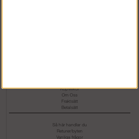
Vardagar 07.30-16.30
0586 - 53 000
info@snickarklader.se
Information
Köpvillkor
Om Oss
Fraktsätt
Betalsätt
Så här handlar du
Returer/byten
Vanliga frågor