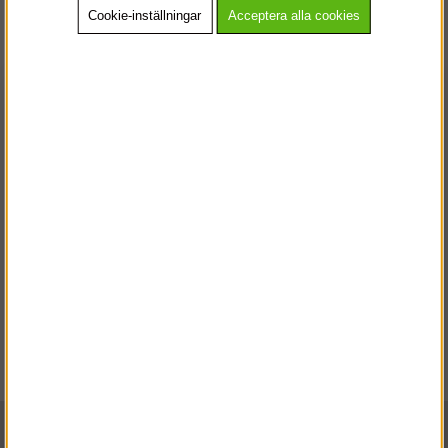
Cookie-inställningar
Acceptera alla cookies
Kepsar & Mössor
Knäskydd
VÄLKOMMEN TILL
SNICKARKLÄDER.SE
VÄNLIGEN VÄLJ PRIVAT ELLER FÖRETAG NEDAN.
PRIVAT INKL. MOMS
Väskor
Övrigt
FÖRETAG EXKL. MOMS