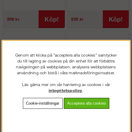
Köp!
Köp!
208 kr
238 kr
Genom att klicka på "acceptera alla cookies" samtycker
du till lagring av cookies på din enhet för att förbättra
navigeringen på webbplatsen, analysera webbplatsens
användning och bistå i våra marknadsföringsinsatser.
Läs gärna mer om vår hantering av cookies i vår
integritetspolicy
.
Logo bälte (non-scratch-
Läderbälte
spänne)
Cookie-inställningar
Acceptera alla cookies
Köp!
Köp!
198 kr
728 kr