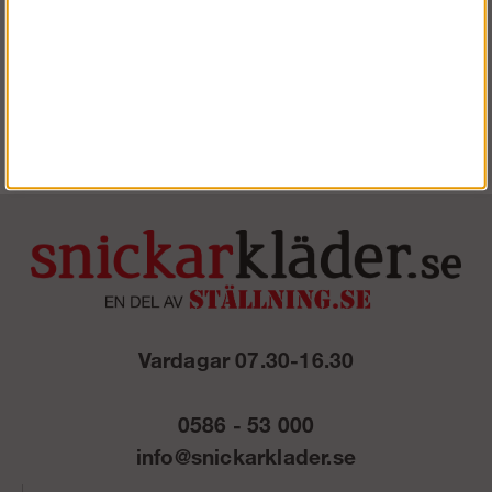
Hängslen
Köp!
396 kr
Vardagar 07.30-16.30
0586 - 53 000
info@snickarklader.se