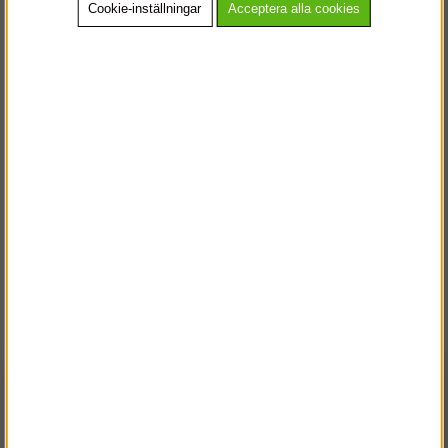
Cookie-inställningar
Acceptera alla cookies
Serviceväst
AllroundWork - 37.5®
Fodrad väst
Köp!
Köp!
728 kr
900 kr