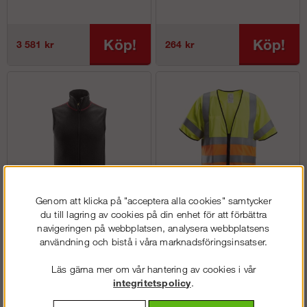
Köp!
Köp!
3 581 kr
264 kr
Genom att klicka på "acceptera alla cookies" samtycker
du till lagring av cookies på din enhet för att förbättra
ProtecWork - Väst i
ProtecWork - Väst, Klass 3
navigeringen på webbplatsen, analysera webbplatsens
ullfrotté
användning och bistå i våra marknadsföringsinsatser.
Läs gärna mer om vår hantering av cookies i vår
Köp!
Köp!
integritetspolicy
.
1 528 kr
fr. 654 kr