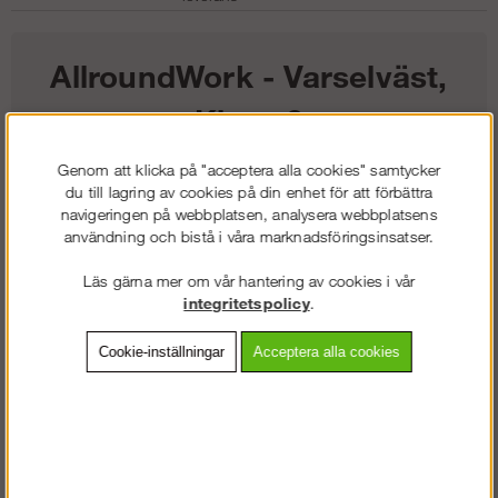
AllroundWork - Varselväst,
Klass 2
Genom att klicka på "acceptera alla cookies" samtycker
264
kr
du till lagring av cookies på din enhet för att förbättra
navigeringen på webbplatsen, analysera webbplatsens
användning och bistå i våra marknadsföringsinsatser.
Färg:
Läs gärna mer om vår hantering av cookies i vår
Storlek:
integritetspolicy
.
Lägg i kundvagnen
Cookie-inställningar
Acceptera alla cookies
Frakt:
Klass 2 - 149 kr ex moms
Artnr:
SW-43106600005