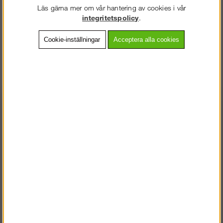
Övriga helgfria vardagar ordinarie öppettider om inget annat anges.
Läs gärna mer om vår hantering av cookies i vår
integritetspolicy
.
Kontaktformulär
Cookie-inställningar
Acceptera alla cookies
Namn:
*
Telefonnummer:
E-post:
*
VÄLKOMMEN TILL
SNICKARKLÄDER.SE
Ditt meddelande:
*
VÄNLIGEN VÄLJ PRIVAT ELLER FÖRETAG NEDAN.
PRIVAT INKL. MOMS