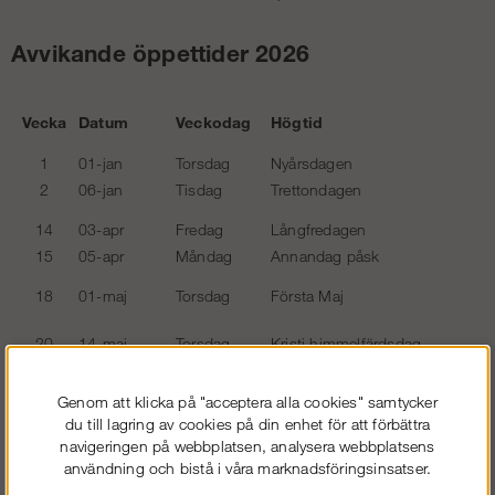
Avvikande öppettider 2026
Vecka
Datum
Veckodag
Högtid
1
01-jan
Torsdag
Nyårsdagen
2
06-jan
Tisdag
Trettondagen
14
03-apr
Fredag
Långfredagen
15
05-apr
Måndag
Annandag påsk
18
01-maj
Torsdag
Första Maj
20
14-maj
Torsdag
Kristi himmelfärdsdag
25
19-jun
Fredag
Midsommarafton
Genom att klicka på "acceptera alla cookies" samtycker
du till lagring av cookies på din enhet för att förbättra
52
24-dec
Torsdag
Julafton
navigeringen på webbplatsen, analysera webbplatsens
52
25-dec
Fredag
Juldagen
användning och bistå i våra marknadsföringsinsatser.