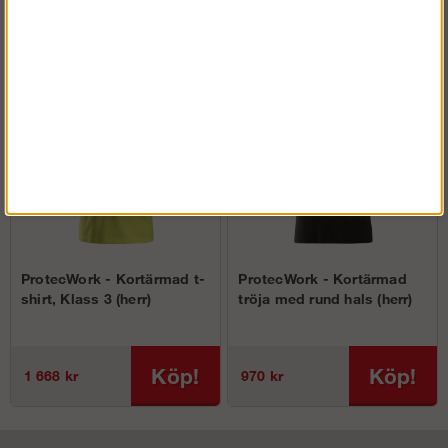
Köp!
Köp!
330 kr
970 kr
ProtecWork - Kortärmad t-
ProtecWork - Kortärmad
shirt, Klass 3 (herr)
tröja med rund hals (herr)
Köp!
Köp!
1 668 kr
970 kr