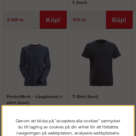
3 (herr)
Köp!
Köp!
2 085 kr
970 kr
ProtecWork - Långärmad t-
T-Shirt (herr)
shirt (dam)
Genom att klicka på "acceptera alla cookies" samtycker
Köp!
Köp!
996 kr
fr. 104 kr
du till lagring av cookies på din enhet för att förbättra
navigeringen på webbplatsen, analysera webbplatsens