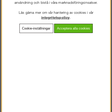
användning och bistå i våra marknadsföringsinsatser.
Läs gärna mer om vår hantering av cookies i vår
integritetspolicy
.
Cookie-inställningar
Acceptera alla cookies
Neon T-shirt
T-shirt (dam)
Köp!
Köp!
260 kr
145 kr