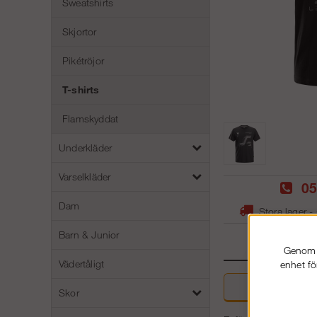
Sweatshirts
Skjortor
Pikétröjor
T-shirts
Flamskyddat
Underkläder
Varselkläder
05
Dam
Stora lager -
Barn & Junior
Genom a
Vädertåligt
enhet fö
Beskri
Skor