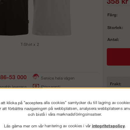
358
kr
Färg:
Storlek:
Antal:
T-Shirt x 2
86-53 000
Service hela vägen
Frakt:
 snabb leverans
Prisgaranti
Artnr:
tt klicka på "acceptera alla cookies" samtycker du till lagring av cookie
r att förbättra navigeringen på webbplatsen, analysera webbplatsens a
och bistå i våra marknadsföringsinsatser.
vning
Detaljerad info
Van
Läs gärna mer om vår hantering av cookies i vår
integritetspolicy
.