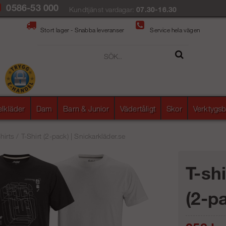
0586-53 000
Kundtjänst vardagar:
07.30-16.30
Stort lager - Snabba leveranser
Service hela vägen
elkläder
Dam
Barn & Junior
Vädertåligt
Skor
Verktygsb
hirts
/
T-Shirt (2-pack) | Snickarkläder.se
T-sh
(2-p