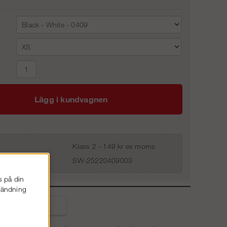
Lägg i kundvagnen
Klass 2 - 149 kr ex moms
SW-25220409003
s på din
nvändning
liga frågor