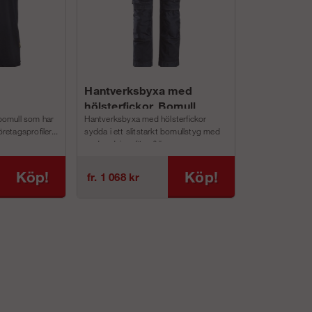
Hantverksbyxa med
hölsterfickor, Bomull
 bomull som har
Hantverksbyxa med hölsterfickor
(herr)
öretagsprofiler...
sydda i ett slitstarkt bomullstyg med
god andningsförm&#...
Köp!
Köp!
fr. 1 068 kr