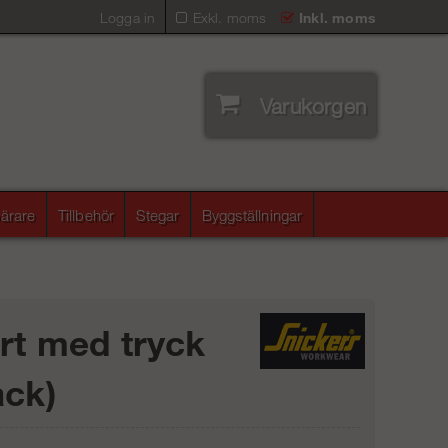
Logga in
Exkl. moms
Inkl. moms
Varukorgen
ärare
Tillbehör
Stegar
Byggställningar
irt med tryck
ack)