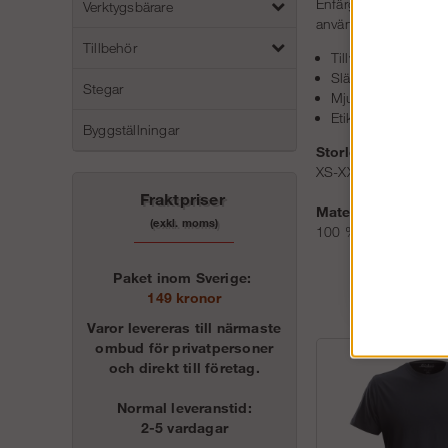
Enfärgad, bekväm t-s
Verktygsbärare
användning.
Tillbehör
Tillverkad i 100 %
Slätstickad trikå
Stegar
Mjukt discharge-tr
Etikett tryckt direk
Byggställningar
Storlek:
XS-XXXL
Fraktpriser
Material:
(exkl. moms)
100 % bomull, 160 
Paket inom Sverige:
149 kronor
Varor levereras till närmaste
ombud för privatpersoner
och direkt till företag.
Normal leveranstid:
2-5 vardagar