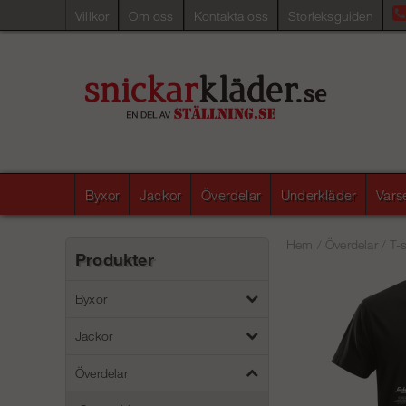
Villkor
Om oss
Kontakta oss
Storleksguiden
Byxor
Jackor
Överdelar
Underkläder
Vars
Hem
/
Överdelar
/
T-s
Produkter
Byxor
Jackor
Överdelar