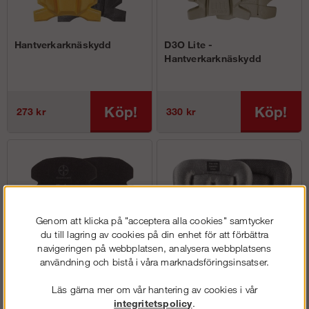
Hantverkarknäskydd
D3O Lite -
Hantverkarknäskydd
Köp!
Köp!
273 kr
330 kr
Genom att klicka på "acceptera alla cookies" samtycker
du till lagring av cookies på din enhet för att förbättra
navigeringen på webbplatsen, analysera webbplatsens
användning och bistå i våra marknadsföringsinsatser.
Flamskyddande knäskydd
Golvläggarknäskydd
Läs gärna mer om vår hantering av cookies i vår
integritetspolicy
.