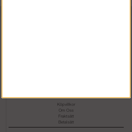
Vardagar 07.30-16.30
0586 - 53 000
info@snickarklader.se
Information
Köpvillkor
Om Oss
Fraktsätt
Betalsätt