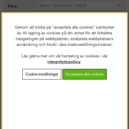
Färg:
Storlek:
Genom att klicka på "acceptera alla cookies" samtycker
du till lagring av cookies på din enhet för att förbättra
Lägg i kundvagnen
navigeringen på webbplatsen, analysera webbplatsens
användning och bistå i våra marknadsföringsinsatser.
Läs gärna mer om vår hantering av cookies i vår
integritetspolicy
.
Frakt:
Klass 2 - 149 kr ex moms
Artnr:
SW-91180408000
Cookie-inställningar
Acceptera alla cookies
Beskrivning
Detaljerad info
Vanliga frågor