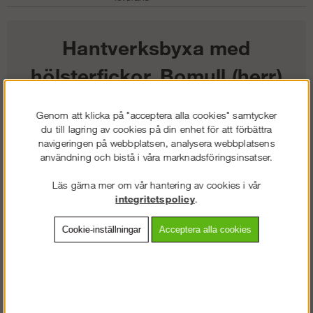
Hantverksbyxa med
hölsterfickor, Bomull (herr)
1 068
kr
Genom att klicka på "acceptera alla cookies" samtycker
du till lagring av cookies på din enhet för att förbättra
navigeringen på webbplatsen, analysera webbplatsens
Färg:
användning och bistå i våra marknadsföringsinsatser.
Storlek:
Läs gärna mer om vår hantering av cookies i vår
integritetspolicy
.
Lägg i kundvagnen
Cookie-inställningar
Acceptera alla cookies
Frakt:
Klass 2 - 149 kr ex moms
Artnr:
SW-32150404042