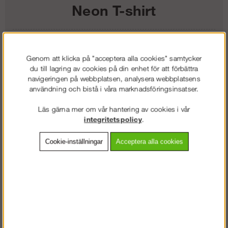
Neon T-shirt
260
kr
Genom att klicka på "acceptera alla cookies" samtycker
Färg:
du till lagring av cookies på din enhet för att förbättra
navigeringen på webbplatsen, analysera webbplatsens
Storlek:
användning och bistå i våra marknadsföringsinsatser.
Läs gärna mer om vår hantering av cookies i vår
Lägg i kundvagnen
integritetspolicy
.
Cookie-inställningar
Acceptera alla cookies
Frakt:
Klass 2 - 149 kr ex moms
Artnr:
SW-25059567003
Beskrivning