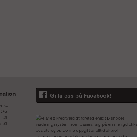
mation
Gilla oss på Facebook!
illkor
 Oss
tsätt
lsätt