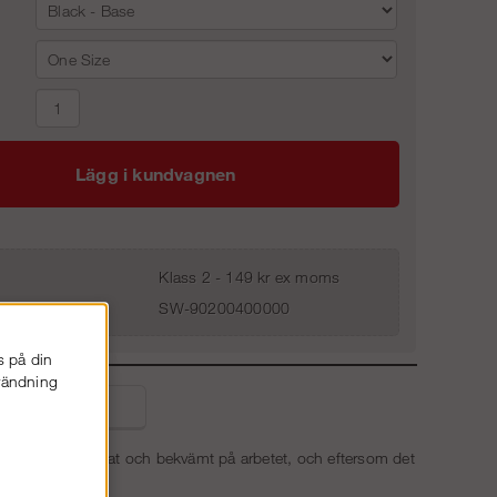
Lägg i kundvagnen
Klass 2 - 149 kr ex moms
SW-90200400000
s på din
nvändning
liga frågor
ör du dig obehindrat och bekvämt på arbetet, och eftersom det
E
.