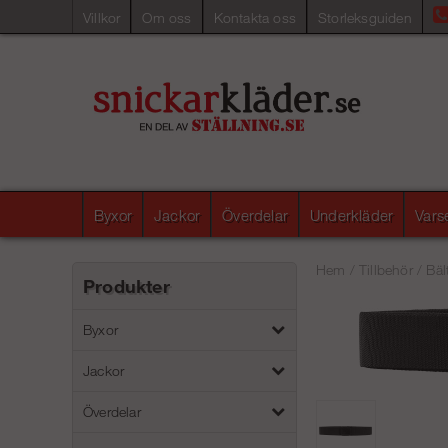
Villkor
Om oss
Kontakta oss
Storleksguiden
Byxor
Jackor
Överdelar
Underkläder
Vars
Hem
/
Tillbehör
/
Bäl
Produkter
Byxor
Jackor
Överdelar