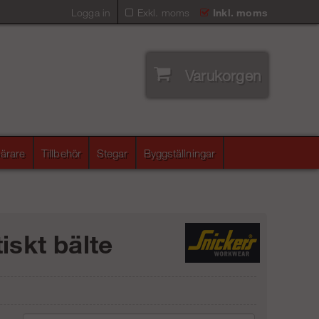
Logga in
Exkl. moms
Inkl. moms
Varukorgen
ärare
Tillbehör
Stegar
Byggställningar
iskt bälte