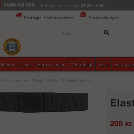
0586-53 000
Kundtjänst vardagar:
07.30-16.30
Stort lager - Snabba leveranser
Service hela vägen
elkläder
Dam
Barn & Junior
Vädertåligt
Skor
Verktygsb
ten & Hängslen
/
Elastiskt bälte | Snickarkläder.se
Elast
208
kr