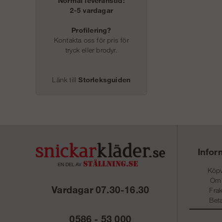
Normal leveranstid:
2-5 vardagar
Profilering?
Kontakta oss för pris för
tryck eller brodyr.
Länk till
Storleksguiden
Infor
Köpv
Om
Vardagar 07.30-16.30
Frak
Beta
0586 - 53 000