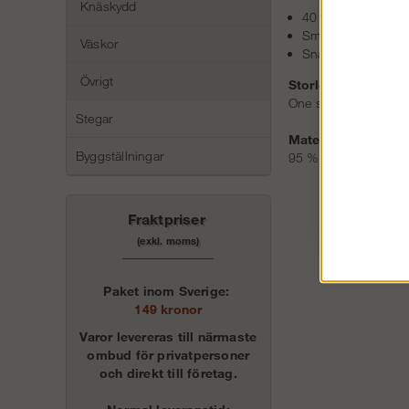
Knäskydd
40 mm brett, elast
Smalt, lätt och rep
Väskor
Snabb och enkel 
Övrigt
Storlek:
One size
Stegar
Material:
Byggställningar
95 % polyester, 5 % 
Fraktpriser
(exkl. moms)
Paket inom Sverige:
149 kronor
Varor levereras till närmaste
ombud för privatpersoner
och direkt till företag.