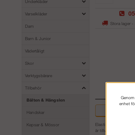
Underkläder
05
Varselkläder
Stora lager -
Dam
Barn & Junior
Vädertåligt
Skor
Verktygsbärare
Tillbehör
Genom a
Bälten & Hängslen
enhet fö
Beskri
Handskar
Elastiskt bälte med s
Kepsar & Mössor
är tillverkat av text