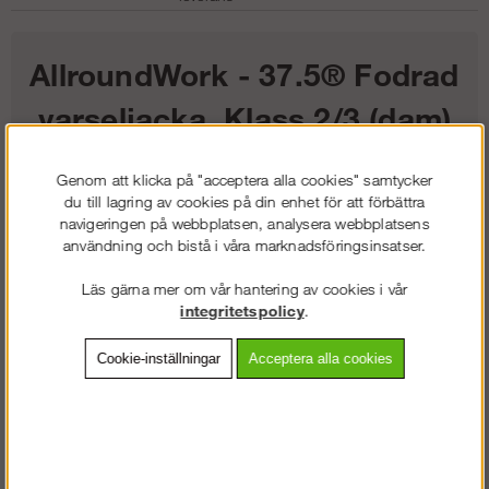
AllroundWork - 37.5® Fodrad
varseljacka, Klass 2/3 (dam)
2 039
kr
Genom att klicka på "acceptera alla cookies" samtycker
du till lagring av cookies på din enhet för att förbättra
navigeringen på webbplatsen, analysera webbplatsens
Färg:
användning och bistå i våra marknadsföringsinsatser.
Storlek:
Läs gärna mer om vår hantering av cookies i vår
integritetspolicy
.
Lägg i kundvagnen
Cookie-inställningar
Acceptera alla cookies
Frakt:
Klass 2 - 149 kr ex moms
Artnr:
SW-11375558003