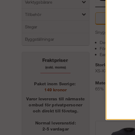
Verktygsbärare
Tillbehör
Beskri
Stegar
Snygg och hållbar pik
Byggställningar
Designad med en t
Förstärkt vid axel
Easy Care- behandl
Fraktpriser
Storlek:
(exkl. moms)
XS-XXL
Material:
Paket inom Sverige:
65% Polyester, 35%
149 kronor
Varor levereras till närmaste
ombud för privatpersoner
och direkt till företag.
Normal leveranstid:
2-5 vardagar