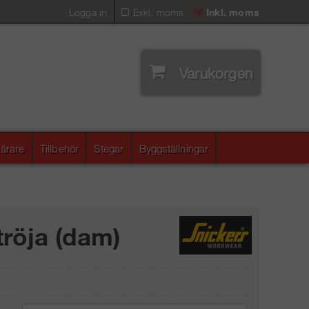
Logga in
Exkl. moms
Inkl. moms
Varukorgen
ärare
Tillbehör
Stegar
Byggställningar
tröja (dam)