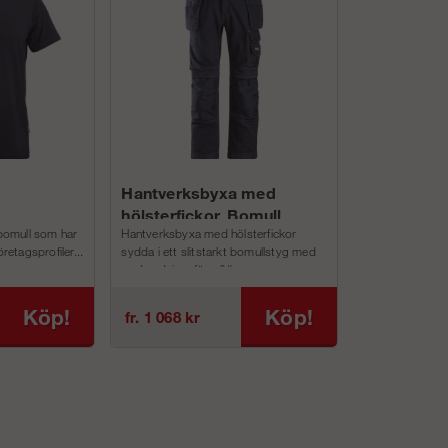
Hantverksbyxa med
hölsterfickor, Bomull
 bomull som har
Hantverksbyxa med hölsterfickor
(herr)
öretagsprofiler...
sydda i ett slitstarkt bomullstyg med
god andningsförm&#...
Köp!
Köp!
fr. 1 068 kr