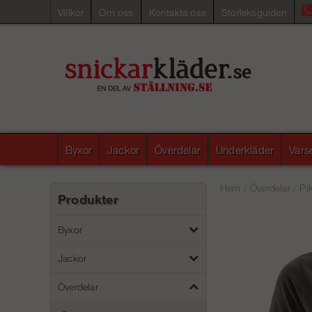
Villkor
Om oss
Kontakta oss
Storleksguiden
Byxor
Jackor
Överdelar
Underkläder
Vars
Hem
/
Överdelar
/
Pi
Produkter
Byxor
Jackor
Överdelar