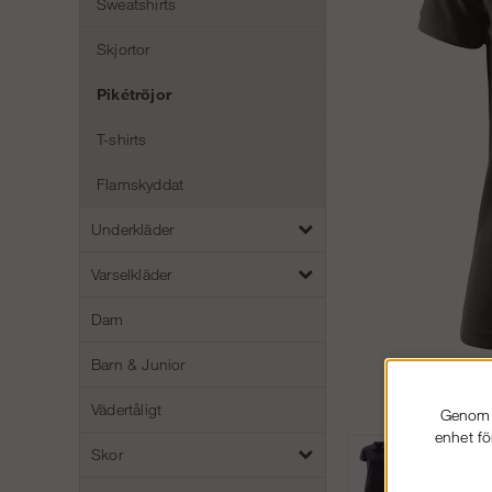
Sweatshirts
Skjortor
Pikétröjor
T-shirts
Flamskyddat
Underkläder
Varselkläder
Dam
Barn & Junior
Vädertåligt
Genom a
enhet fö
Skor