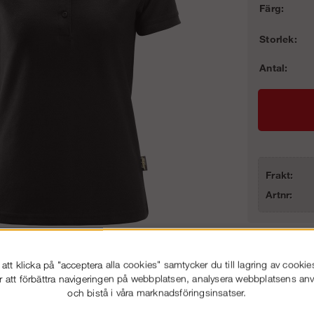
Färg:
Storlek:
Antal:
Frakt:
Artnr:
Pikétröja Dam
tt klicka på "acceptera alla cookies" samtycker du till lagring av cookie
Stora l
r att förbättra navigeringen på webbplatsen, analysera webbplatsens a
och bistå i våra marknadsföringsinsatser.