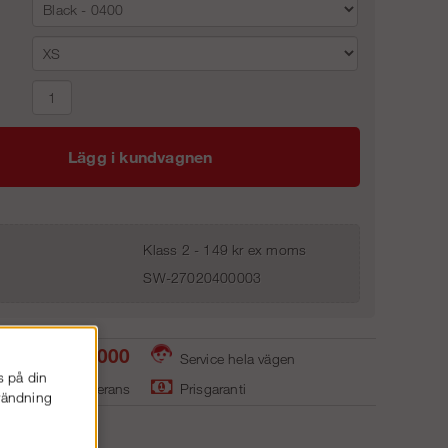
Lägg i kundvagnen
Klass 2 - 149 kr ex moms
SW-27020400003
0586-53 000
Service hela vägen
s på din
ager - snabb leverans
Prisgaranti
nvändning