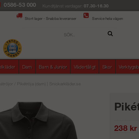
0586-53 000
Kundtjänst vardagar:
07.30-16.30
Stort lager - Snabba leveranser
Service hela vägen
elkläder
Dam
Barn & Junior
Vädertåligt
Skor
Verktygsb
kétröjor
/
Pikétröja (dam) | Snickarkläder.se
Piké
238
kr