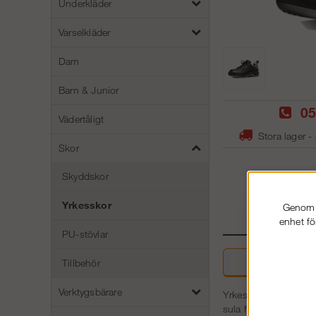
Underkläder
Varselkläder
Dam
Barn & Junior
05
Vädertåligt
Stora lager -
Skor
Skyddskor
Yrkesskor
Genom a
enhet fö
PU-stövlar
Tillbehör
Beskri
Verktygsbärare
Yrkessko 1385 är en 
sula för maximal stöt