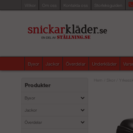
Villkor
Om oss
Kontakta oss
Storleksguiden
Byxor
Jackor
Överdelar
Underkläder
Vars
Hem
/
Skor
/
Yrkess
Produkter
Byxor
Jackor
Överdelar