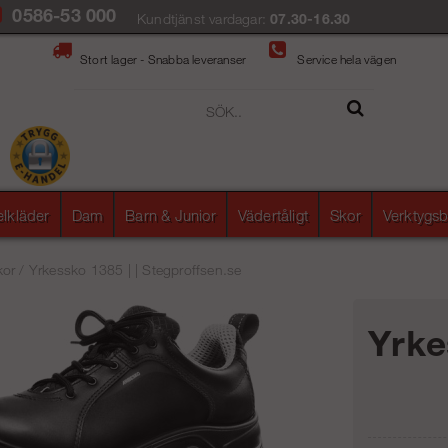
0586-53 000
Kundtjänst vardagar:
07.30-16.30
Stort lager - Snabba leveranser
Service hela vägen
elkläder
Dam
Barn & Junior
Vädertåligt
Skor
Verktygsb
kor
/
Yrkessko 1385 | | Stegproffsen.se
Yrke