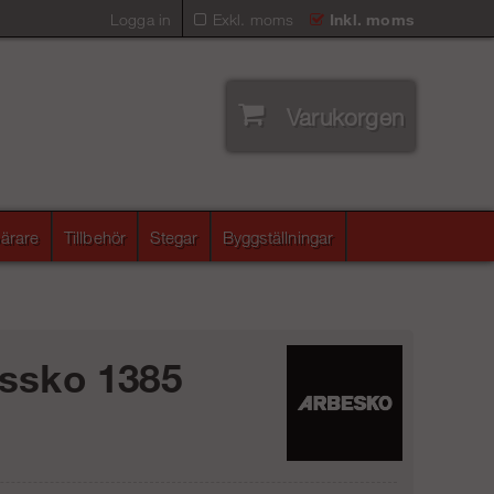
Logga in
Exkl. moms
Inkl. moms
Varukorgen
ärare
Tillbehör
Stegar
Byggställningar
ssko 1385