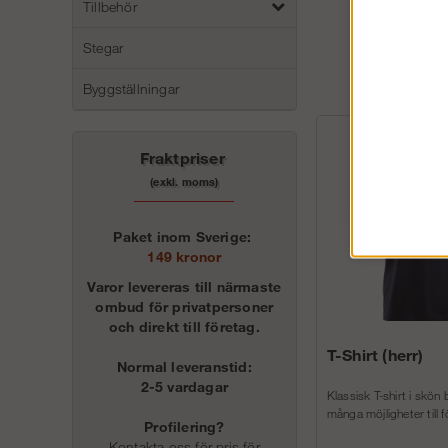
Tillbehör
Stegar
Byggställningar
Fraktpriser
(exkl. moms)
Paket inom Sverige:
149 kronor
Varor levereras till närmaste
ombud för privatpersoner
och direkt till företag.
T-Shirt (herr)
Normal leveranstid:
2-5 vardagar
Klassisk T-shirt i skön
många möjligheter till f
Profilering?
Kontakta oss för pris för