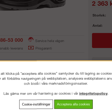
2 363
k
Storlek:
Antal:
86-53 000
Service hela vägen
 snabb leverans
Prisgaranti
Frakt:
Artnr:
tt klicka på "acceptera alla cookies" samtycker du till lagring av cookie
r att förbättra navigeringen på webbplatsen, analysera webbplatsens a
och bistå i våra marknadsföringsinsatser.
Läs gärna mer om vår hantering av cookies i vår
integritetspolicy
.
vning
Detaljerad info
Van
VÄLKOMMEN TILL
SNICKARKLÄDER.S
VÄNLIGEN VÄLJ PRIVAT ELLER FÖRETAG NEDAN.
klassisk och stilren yrkessko i skinn som är mycket smidig och skön a
Cookie-inställningar
Acceptera alla cookies
dämpning, återfjädring och sviktkänsla.