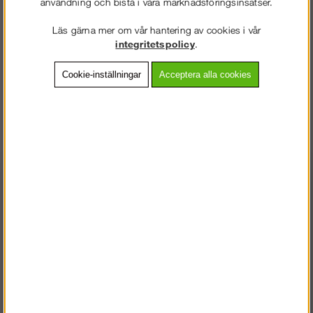
användning och bistå i våra marknadsföringsinsatser.
Artnr:
AS-010720047
Läs gärna mer om vår hantering av cookies i vår
integritetspolicy
.
Beskrivning
Cookie-inställningar
Acceptera alla cookies
Detaljerad info
Vanliga frågor
Yrkestoffel 1072 är en bekväm yrkestoffel med kombinerad vrist-
och hälrem.
Andra köpte även
VÄLKOMMEN TILL
SNICKARKLÄDER.SE
VÄNLIGEN VÄLJ PRIVAT ELLER FÖRETAG NEDAN.