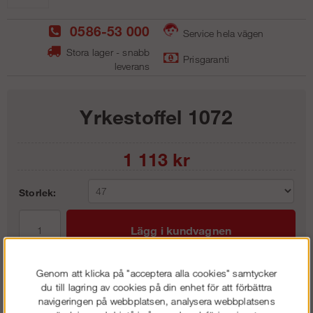
0586-53 000
Service hela vägen
Stora lager - snabb
Prisgaranti
leverans
Yrkestoffel 1072
1 113
kr
Storlek:
Lägg i kundvagnen
Genom att klicka på "acceptera alla cookies" samtycker
du till lagring av cookies på din enhet för att förbättra
navigeringen på webbplatsen, analysera webbplatsens
Frakt:
Klass 2 - 149 kr ex moms