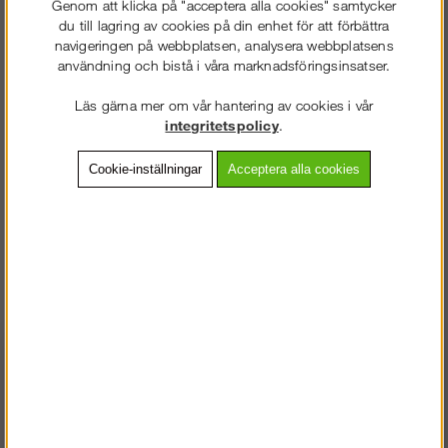
Genom att klicka på "acceptera alla cookies" samtycker
du till lagring av cookies på din enhet för att förbättra
Lägg i kundvagnen
navigeringen på webbplatsen, analysera webbplatsens
användning och bistå i våra marknadsföringsinsatser.
Läs gärna mer om vår hantering av cookies i vår
integritetspolicy
.
Frakt:
Klass 2 - 149 kr ex moms
Artnr:
AS-516920048
Cookie-inställningar
Acceptera alla cookies
Beskrivning
Detaljerad info
Vanliga frågor
Yrkeskänga 51692 är en varmfodrad känga i fullnarvigt skinn som
står emot väta, med skön dämpning, bra stöd och stabilitet för
VÄLKOMMEN TILL
foten. Utrustad med slitstark dragkedja med bälg som hindrar
snöslask från att tränga in. Värmeisolerande foder och en