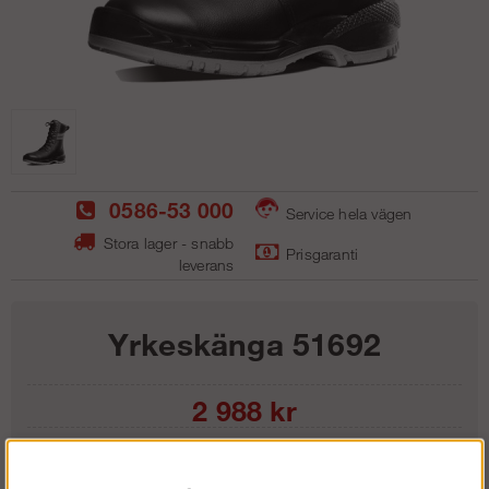
0586-53 000
Service hela vägen
Stora lager - snabb
Prisgaranti
leverans
Yrkeskänga 51692
2 988
kr
Storlek: