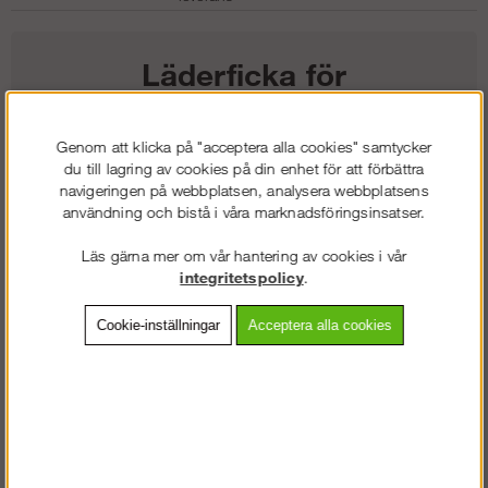
Läderficka för
universalknivar
Genom att klicka på "acceptera alla cookies" samtycker
du till lagring av cookies på din enhet för att förbättra
264
kr
navigeringen på webbplatsen, analysera webbplatsens
användning och bistå i våra marknadsföringsinsatser.
Färg:
Läs gärna mer om vår hantering av cookies i vår
integritetspolicy
.
Storlek:
Cookie-inställningar
Acceptera alla cookies
Lägg i kundvagnen
Frakt:
Klass 2 - 149 kr ex moms
Artnr:
SW-97690400000