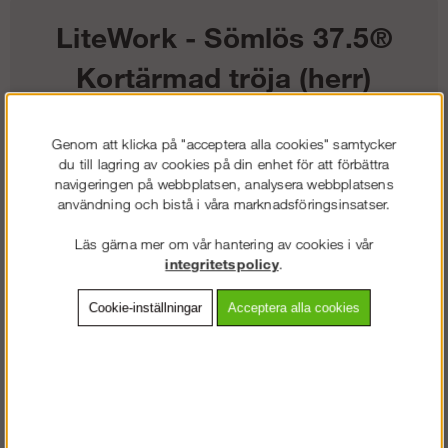
LiteWork - Sömlös 37.5®
Kortärmad tröja (herr)
661
kr
Genom att klicka på "acceptera alla cookies" samtycker
du till lagring av cookies på din enhet för att förbättra
navigeringen på webbplatsen, analysera webbplatsens
Färg:
användning och bistå i våra marknadsföringsinsatser.
Storlek:
Läs gärna mer om vår hantering av cookies i vår
integritetspolicy
.
Lägg i kundvagnen
Cookie-inställningar
Acceptera alla cookies
Frakt:
Klass 2 - 149 kr ex moms
Artnr:
SW-94190418003