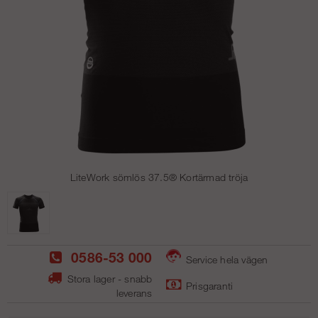
LiteWork sömlös 37.5® Kortärmad tröja
0586-53 000
Service hela vägen
Stora lager - snabb
Prisgaranti
leverans