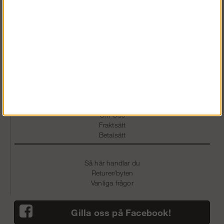
Vardagar 07.30-16.30
0586 - 53 000
info@snickarklader.se
Information
Köpvillkor
Om Oss
Fraktsätt
Betalsätt
Så här handlar du
Returer/byten
Vanliga frågor
Gilla oss på Facebook!