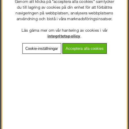
Genom att klicka på "acceptera alla cookies" samtycker
Vardagar 07.30-16.30
du till lagring av cookies på din enhet för att förbättra
navigeringen på webbplatsen, analysera webbplatsens
användning och bistå i våra marknadsföringsinsatser.
0586 - 53 000
info@snickarklader.se
Läs gärna mer om vår hantering av cookies i vår
VÄLKOMMEN TILL
integritetspolicy
.
SNICKARKLÄDER.SE
Information
Cookie-inställningar
Acceptera alla cookies
VÄNLIGEN VÄLJ PRIVAT ELLER FÖRETAG NEDAN.
Köpvillkor
Om Oss
Fraktsätt
Betalsätt
PRIVAT INKL. MOMS
Så här handlar du
FÖRETAG EXKL. MOMS
Returer/byten
Vanliga frågor
Gilla oss på Facebook!