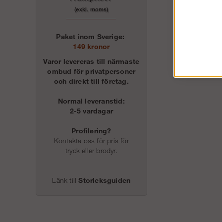
(exkl. moms)
Paket inom Sverige:
149 kronor
Varor levereras till närmaste
ombud för privatpersoner
och direkt till företag.
Normal leveranstid:
2-5 vardagar
Profilering?
Kontakta oss för pris för
tryck eller brodyr.
Länk till
Storleksguiden