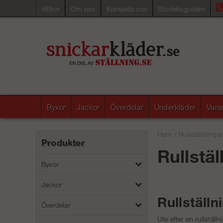
Villkor
Om oss
Kontakta oss
Storleksguiden
Byxor
Jackor
Överdelar
Underkläder
Vars
Hem
/
Rullställningar
Produkter
Rullstäl
Byxor
Jackor
Rullställ
Överdelar
Ute efter en rullställ