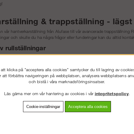
g!
ställning & trappställning - lägst 
rån vår
hantverkarställning
från Alufase till vår avancerade
trappställning 
lningar och skulle du ha några frågor eller funderingar kan du alltid konta
v rullställningar
iment av rullställningar erbjuder vi även högkvalitativa
fasadställningar
för
tt klicka på "acceptera alla cookies" samtycker du till lagring av cookie
r att förbättra navigeringen på webbplatsen, analysera webbplatsens a
och bistå i våra marknadsföringsinsatser.
VÄLKOMMEN TILL
SNICKARKLÄDER.S
Läs gärna mer om vår hantering av cookies i vår
integritetspolicy
.
VÄNLIGEN VÄLJ PRIVAT ELLER FÖRETAG NEDAN.
Cookie-inställningar
Acceptera alla cookies
PRIVAT INKL. MOMS