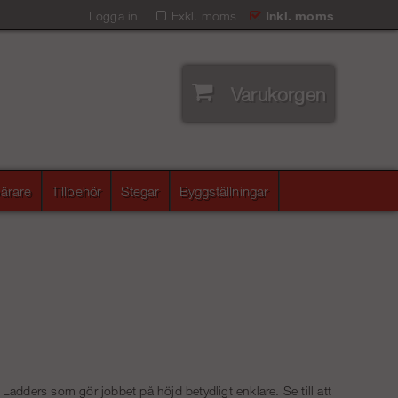
Logga in
Exkl. moms
Inkl. moms
Varukorgen
ärare
Tillbehör
Stegar
Byggställningar
Ladders som gör jobbet på höjd betydligt enklare. Se till att