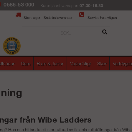
0586-53 000
Kundtjänst vardagar:
07.30-16.30
Stort lager - Snabba leveranser
Service hela vägen
elkläder
Dam
Barn & Junior
Vädertåligt
Skor
Verktygsb
lning
ningar från Wibe Ladders
ning? Hos oss hittar du ett stort utbud av flexibla
rullställningar
från Wibe 