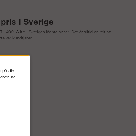
pris i Sverige
RT 1400
. Allt till Sveriges lägsta priser. Det är alltid enkelt att
kta vår kundtjänst!
 proffs.
s på din
nvändning
E