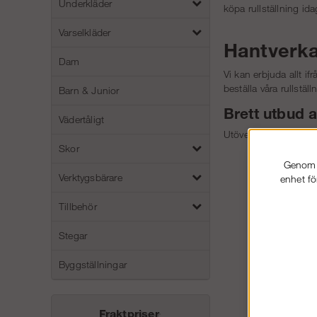
Underkläder
köpa rullställning ida
Varselkläder
Hantverkar
Dam
Vi kan erbjuda allt if
beställa våra rullstäl
Barn & Junior
Brett utbud a
Vädertåligt
Utöver vårt stora sort
Skor
Genom a
Verktygsbärare
enhet fö
Tillbehör
Stegar
Byggställningar
Fraktpriser