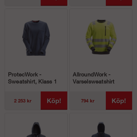
ProtecWork -
AllroundWork -
Sweatshirt, Klass 1
Varselsweatshirt
(herr)
Klass 2/3 (herr)
Köp!
Köp!
2 253 kr
794 kr