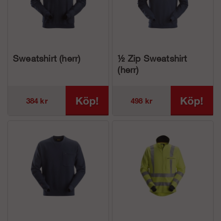
Sweatshirt (herr)
½ Zip Sweatshirt
(herr)
Köp!
Köp!
384 kr
498 kr