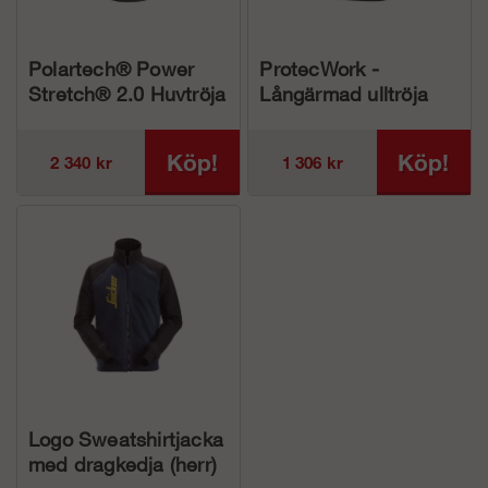
Polartech® Power
ProtecWork -
Stretch® 2.0 Huvtröja
Långärmad ulltröja
i fleece med hellång
med halvlång
dragkedja
dragkedja (dam)
Köp!
Köp!
2 340 kr
1 306 kr
Logo Sweatshirtjacka
med dragkedja (herr)