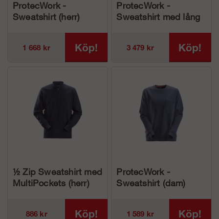
ProtecWork -
ProtecWork -
Sweatshirt (herr)
Sweatshirt med lång
dragkedja, Klass 3
Köp!
Köp!
1 668 kr
3 479 kr
½ Zip Sweatshirt med
ProtecWork -
MultiPockets (herr)
Sweatshirt (dam)
Köp!
Köp!
886 kr
1 589 kr