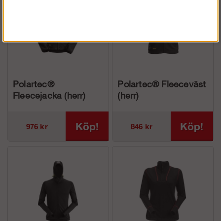
Polartec®
Polartec® Fleeceväst
Fleecejacka (herr)
(herr)
Köp!
Köp!
976 kr
846 kr