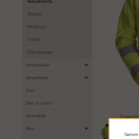
Sweatshirts
Skjortor
Pikétröjor
T-shirts
Flamskyddat
Underkläder
Varselkläder
Dam
Barn & Junior
Vädertåligt
ProtecWo
Skor
Genom a