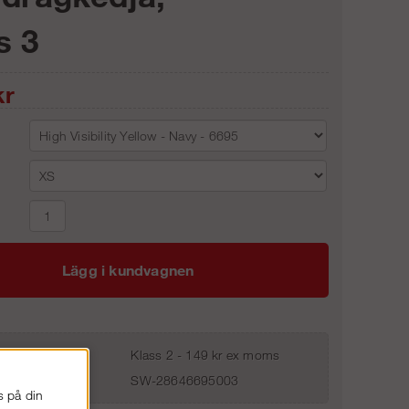
s 3
r
Lägg i kundvagnen
Klass 2 - 149 kr ex moms
SW-28646695003
s på din