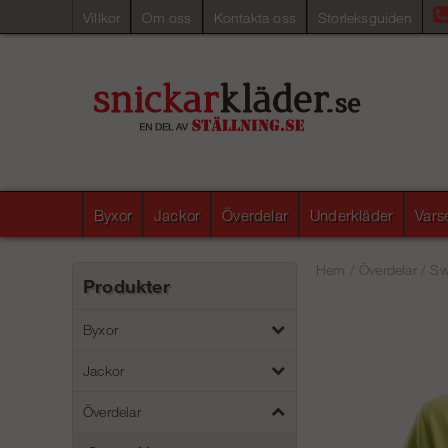
Villkor
Om oss
Kontakta oss
Storleksguiden
Byxor
Jackor
Överdelar
Underkläder
Vars
Hem
/
Överdelar
/
Sw
Produkter
Byxor
Jackor
Överdelar