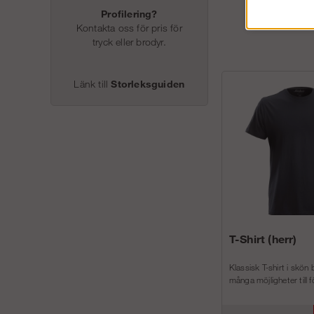
Profilering?
Kontakta oss för pris för
tryck eller brodyr.
Länk till
Storleksguiden
T-Shirt (herr)
Klassisk T-shirt i skön
många möjligheter till f