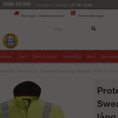
0586-53 000
Kundtjänst vardagar:
07.30-16.30
Stort lager - Snabba leveranser
Service hela vägen
elkläder
Dam
Barn & Junior
Vädertåligt
Skor
Verktygsb
eatshirts
/
ProtecWork - Sweatshirt med lång dragkedja, Klass 3 | Snick
Prot
Swea
lång