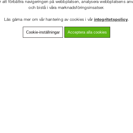
r att förbättra navigeringen på webbplatsen, analysera webbplatsens a
och bistå i våra marknadsföringsinsatser.
86-53 000
Service hela vägen
Läs gärna mer om vår hantering av cookies i vår
integritetspolicy
.
 snabb leverans
Prisgaranti
Cookie-inställningar
Acceptera alla cookies
VÄLKOMMEN TILL
SNICKARKLÄDER.S
vning
Detaljerad info
Van
VÄNLIGEN VÄLJ PRIVAT ELLER FÖRETAG NEDAN.
ng dragkedja som ger effektivt skydd och god synlighet i högriskområde
ögsta klass för personligt skydd i farliga miljöer och dåliga ljusförhålla
PRIVAT INKL. MOMS
sbågsskydd (klass 2)
och flamskydd
3
FÖRETAG EXKL. MOMS
tad insida för extra värme och komfort
agkedja med integrerat pennfack
 bomull, 3 % Belltron®, 370 g/m².