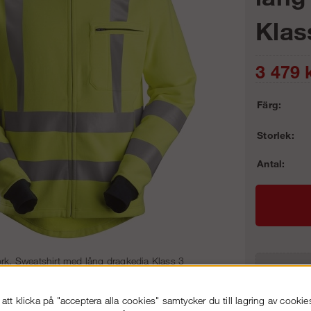
Klas
3 479
k
Färg:
Storlek:
Antal:
rk, Sweatshirt med lång dragkedja Klass 3
Frakt:
Artnr:
tt klicka på "acceptera alla cookies" samtycker du till lagring av cookie