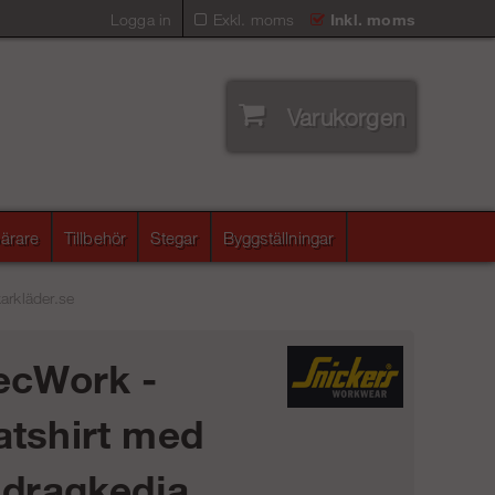
Logga in
Exkl. moms
Inkl. moms
Varukorgen
ärare
Tillbehör
Stegar
Byggställningar
arkläder.se
ecWork -
tshirt med
 dragkedja,