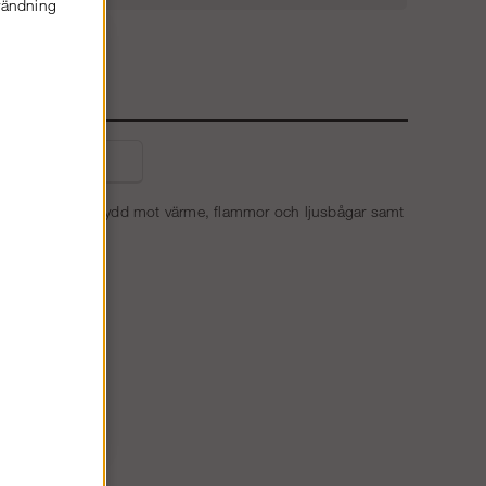
nvändning
E
liga frågor
n. Certifierat skydd mot värme, flammor och ljusbågar samt
nden.