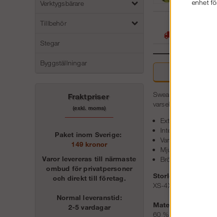
enhet fö
Verktygsbärare
05
Tillbehör
Stora lager -
Stegar
Byggställningar
Beskri
Sweatshirt med hellå
Fraktpriser
varselegenskaper av h
(exkl. moms)
Extra effektivt lju
Integrerat värme- 
Paket inom Sverige:
Varselplagg klass 
149 kronor
Mjukt tyg med bors
Varor levereras till närmaste
Bröstficka med dr
ombud för privatpersoner
Storlek:
och direkt till företag.
XS-4XL
Normal leveranstid:
Material:
2-5 vardagar
60 % modakryl, 37 %