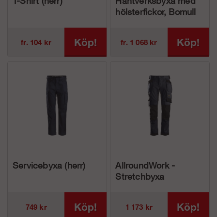
T-Shirt (herr)
Hantverksbyxa med
hölsterfickor, Bomull
(herr)
Köp!
Köp!
fr. 104 kr
fr. 1 068 kr
Servicebyxa (herr)
AllroundWork -
Stretchbyxa
Hölsterfickor (herr)
Köp!
Köp!
749 kr
1 173 kr