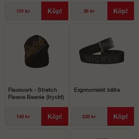
Köp!
Köp!
131 kr
38 kr
Flexiwork - Stretch
Ergonomiskt bälte
Fleece Beanie (tryckt)
Köp!
Köp!
145 kr
238 kr