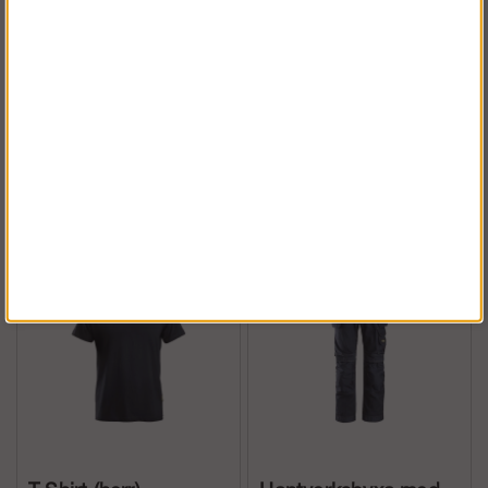
Hammarhållare
Hammarhållare
(display med 10 st)
Köp!
Köp!
1 059 kr
114 kr