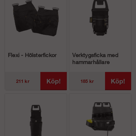
Flexi - Hölsterfickor
Verktygsficka med
hammarhållare
Köp!
Köp!
211 kr
185 kr