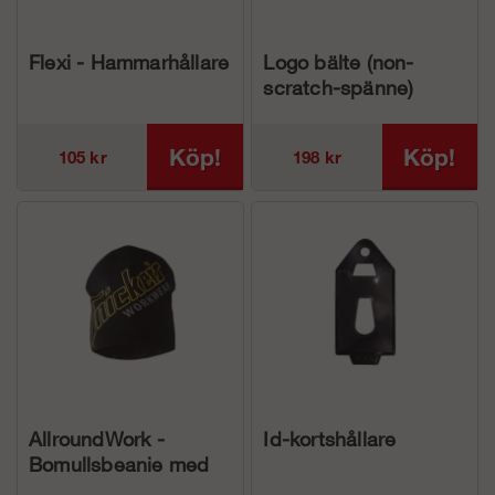
Flexi - Hammarhållare
Logo bälte (non-
scratch-spänne)
Köp!
Köp!
105 kr
198 kr
AllroundWork -
Id-kortshållare
Bomullsbeanie med
tryck