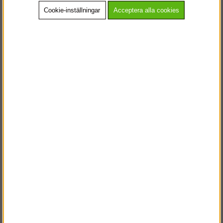
Cookie-inställningar
Acceptera alla cookies
Köp!
Köp!
238 kr
285 kr
Spik- & skruvfickor
Logo keps
Köp!
Köp!
635 kr
211 kr