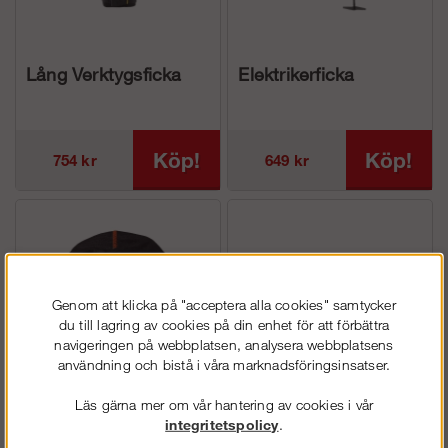
Lång Verktygsficka
Elektrikerficka
Köp!
Köp!
754 kr
649 kr
Genom att klicka på "acceptera alla cookies" samtycker
du till lagring av cookies på din enhet för att förbättra
navigeringen på webbplatsen, analysera webbplatsens
användning och bistå i våra marknadsföringsinsatser.
Läs gärna mer om vår hantering av cookies i vår
Vändbar Beanie
Logo bälte
integritetspolicy
.
(metallspänne)