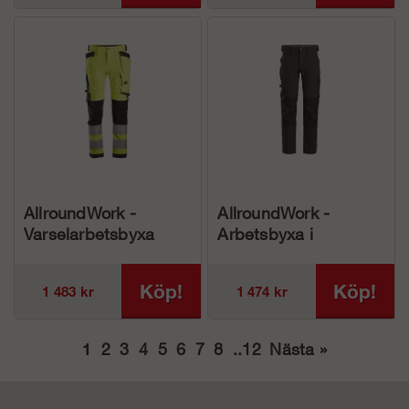
AllroundWork -
AllroundWork -
Varselarbetsbyxa
Arbetsbyxa i
med stretch och
fullstretch (herr)
hölsterfickor, Klass 2
Köp!
Köp!
1 483 kr
1 474 kr
(herr)
1
2
3
4
5
6
7
8
..
12
Nästa
»