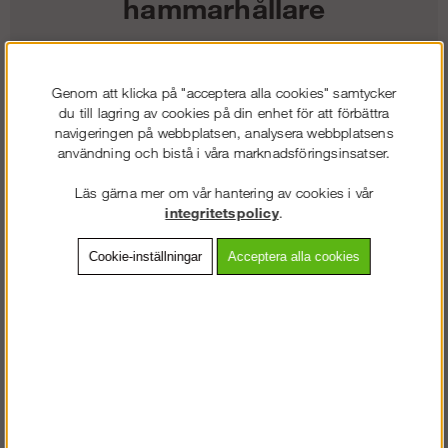
hammarhållare
185
kr
Genom att klicka på "acceptera alla cookies" samtycker
du till lagring av cookies på din enhet för att förbättra
Färg:
navigeringen på webbplatsen, analysera webbplatsens
användning och bistå i våra marknadsföringsinsatser.
Storlek:
Läs gärna mer om vår hantering av cookies i vår
integritetspolicy
.
Lägg i kundvagnen
Cookie-inställningar
Acceptera alla cookies
Frakt:
Klass 2 - 149 kr ex moms
Artnr:
SW-97620400000
Beskrivning