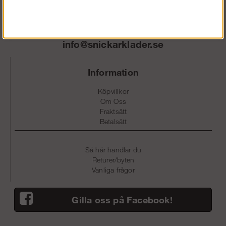
0586 - 53 000
info@snickarklader.se
Information
Köpvillkor
Om Oss
Fraktsätt
Betalsätt
Så här handlar du
Returer/byten
Vanliga frågor
Gilla oss på Facebook!