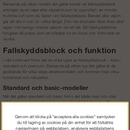
Beroende på vilken modell det gäller består ett fallskyddsblock
antingen av en vajer eller vävband som är upprullad i en mindre
trumma och som du fäster i en fallskyddssele. Bandet eller vajern
går att dra in och ut i olika längd. Den här bromsen låser linan eller
vajern vid hastiga rörelser såsom vid ett fall. Ett fallskyddsblock
fungerar då precis som ett bilbälte vid en krock och förhindrar en
olycka.
Fallskyddsblock och funktion
I vårt sortiment finns det tre olika typer av fallskyddsblock – basic,
standard och premium. Beroende på vilken typ det gäller är de
godkända för olika slags arbetsområden och kommer med olika
funktioner och robusthet.
Standard och basic-modeller
När det gäller standard och basic finns det både med och utan
falldämpare och samtliga har en maxlängd på två meter. Vår
standardmodell är den enklaste och passar bra för arbeten i en lift
eller byggställning. Basic-modellerna finns med antingen vävband
Genom att klicka på "acceptera alla cookies" samtycker
eller vajer. De är dessutom lätta och smidiga. De fungerar lika bra för
du till lagring av cookies på din enhet för att förbättra
vajersystem som i en skylift. De här fallskyddsblocken är godkända
navigeringen på webbplatsen, analysera webbplatsens