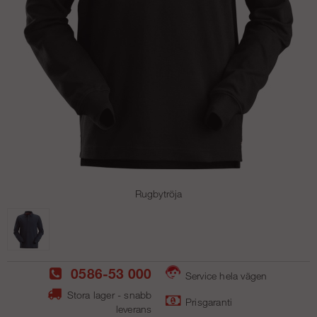
Rugbytröja
0586-53 000
Service hela vägen
Stora lager - snabb
Prisgaranti
leverans