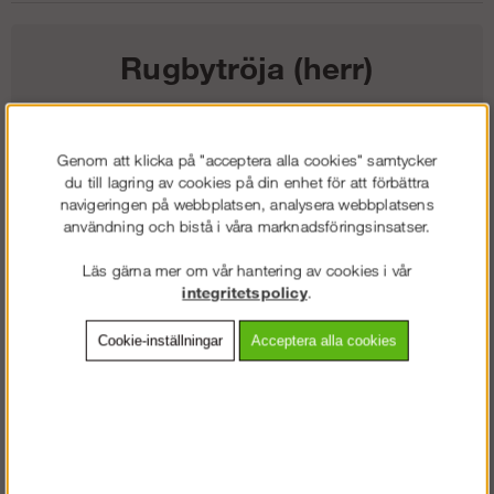
Rugbytröja (herr)
621
kr
Genom att klicka på "acceptera alla cookies" samtycker
du till lagring av cookies på din enhet för att förbättra
Färg:
navigeringen på webbplatsen, analysera webbplatsens
användning och bistå i våra marknadsföringsinsatser.
Storlek:
Läs gärna mer om vår hantering av cookies i vår
integritetspolicy
.
Lägg i kundvagnen
Cookie-inställningar
Acceptera alla cookies
Frakt:
Klass 2 - 149 kr ex moms
Artnr:
SW-26120400003