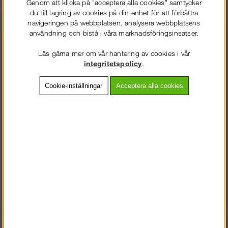
Genom att klicka på "acceptera alla cookies" samtycker
Vardagar 07.30-16.30
du till lagring av cookies på din enhet för att förbättra
navigeringen på webbplatsen, analysera webbplatsens
användning och bistå i våra marknadsföringsinsatser.
0586 - 53 000
info@snickarklader.se
Läs gärna mer om vår hantering av cookies i vår
VÄLKOMMEN TILL
integritetspolicy
.
SNICKARKLÄDER.SE
Information
Cookie-inställningar
Acceptera alla cookies
VÄNLIGEN VÄLJ PRIVAT ELLER FÖRETAG NEDAN.
Köpvillkor
Om Oss
Fraktsätt
Betalsätt
PRIVAT INKL. MOMS
Så här handlar du
FÖRETAG EXKL. MOMS
Returer/byten
Vanliga frågor
Gilla oss på Facebook!