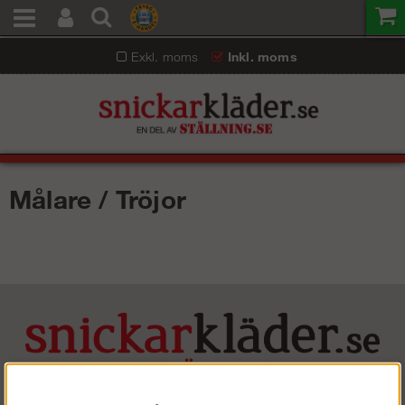
Exkl. moms
Inkl. moms
Målare / Tröjor