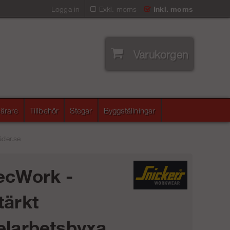
Logga in
Exkl. moms
Inkl. moms
Varukorgen
ärare
Tillbehör
Stegar
Byggställningar
äder.se
ecWork -
tärkt
elarbetsbyxa,