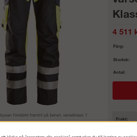
Klas
4 511
k
Färg:
Storlek:
Antal:
yxan förstärkt framtill på benet, varselklass 1
Frakt:
Artnr:
tt klicka på "acceptera alla cookies" samtycker du till lagring av cookie