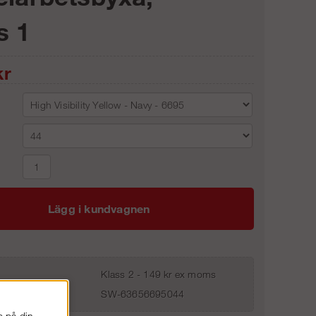
s 1
r
Lägg i kundvagnen
Klass 2 - 149 kr ex moms
SW-63656695044
s på din