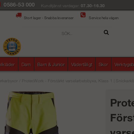
0586-53 000
Kundtjänst vardagar:
07.30-16.30
Stort lager - Snabba leveranser
Service hela vägen
elkläder
Dam
Barn & Junior
Vädertåligt
Skor
Verktygsb
rkarbyxor
/
ProtecWork - Förstärkt varselarbetsbyxa, Klass 1 | Snickarkl
Prot
Förs
vars