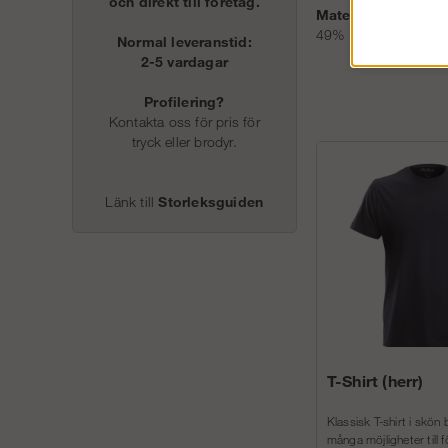
och direkt till företag.
Material:
49% Modacryl FR, 42
Normal leveranstid:
2-5 vardagar
Profilering?
Kontakta oss för pris för
tryck eller brodyr.
Länk till
Storleksguiden
T-Shirt (herr)
Klassisk T-shirt i skön
många möjligheter till f