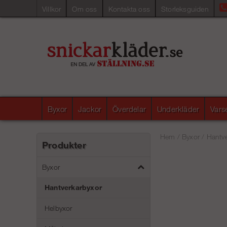
Villkor
Om oss
Kontakta oss
Storleksguiden
Byxor
Jackor
Överdelar
Underkläder
Vars
Hem
/
Byxor
/
Hantve
Produkter
Byxor
Hantverkarbyxor
Helbyxor