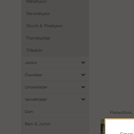
Målarbyxor
Servicebyxor
Shorts & Piratbyxor
Flamskyddat
Tillbehör
Jackor
Överdelar
Underkläder
Varselkläder
Dam
ProtecWork, b
Barn & Junior
Genom a