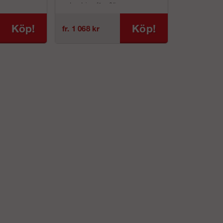
god andningsförm&#...
Köp!
Köp!
fr. 1 068 kr