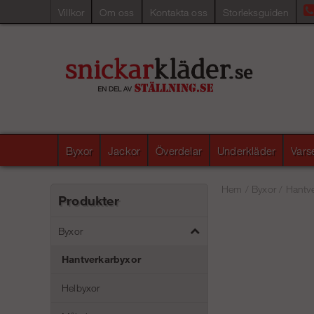
Villkor
Om oss
Kontakta oss
Storleksguiden
Byxor
Jackor
Överdelar
Underkläder
Vars
Hem
/
Byxor
/
Hantve
Produkter
Byxor
Hantverkarbyxor
Helbyxor