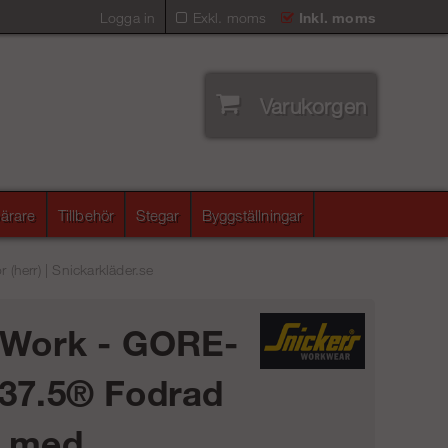
Logga in
Exkl. moms
Inkl. moms
Varukorgen
ärare
Tillbehör
Stegar
Byggställningar
herr) | Snickarkläder.se
iWork - GORE-
37.5® Fodrad
a med