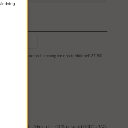
nvändning
E
liga frågor
 De slitstarka byxorna har avtagbar och funktionell 37.5®-
EX, 190 g/m². Förstärkning 2: 100 % polyamid CORDURA®,