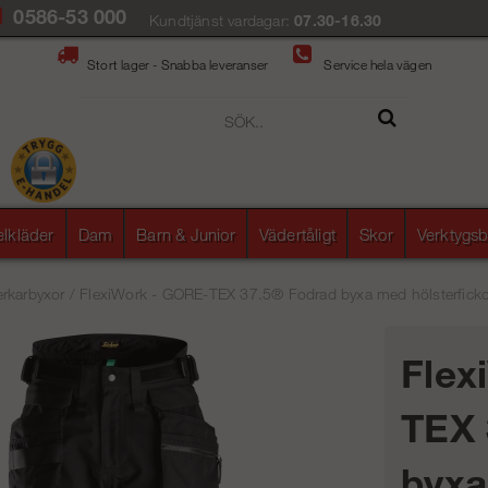
0586-53 000
Kundtjänst vardagar:
07.30-16.30
Stort lager - Snabba leveranser
Service hela vägen
elkläder
Dam
Barn & Junior
Vädertåligt
Skor
Verktygsb
rkarbyxor
/
FlexiWork - GORE-TEX 37.5® Fodrad byxa med hölsterfickor (
Flex
TEX 
byx