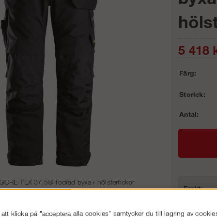
hölst
5 418
k
Färg:
Storlek:
Antal:
 GORE-TEX 37.5®-fodrad byxa+ hölsterfickor
Frakt:
Artnr:
tt klicka på "acceptera alla cookies" samtycker du till lagring av cookie