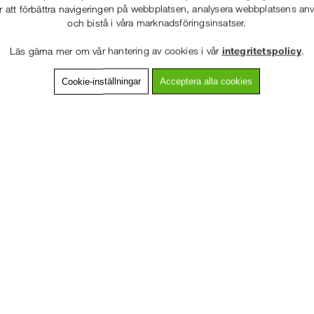
r att förbättra navigeringen på webbplatsen, analysera webbplatsens a
och bistå i våra marknadsföringsinsatser.
86-53 000
Service hela vägen
Läs gärna mer om vår hantering av cookies i vår
integritetspolicy
.
 snabb leverans
Prisgaranti
Cookie-inställningar
Acceptera alla cookies
VÄLKOMMEN TILL
SNICKARKLÄDER.S
vning
Detaljerad info
Van
VÄNLIGEN VÄLJ PRIVAT ELLER FÖRETAG NEDAN.
 i GORE-TEX som håller dig varm och torr i våta och kalla förhållanden.
och enkel anpassning till växlande väderförhållanden.
nde 3-lagers GORE-TEX-tyg med heltejpade sömmar
PRIVAT INKL. MOMS
der ger utmärkt värme och bra funktion
ta knäfickor i CORDURA® och GORE-TEX-förstärkning vid underbenet
fickor, tumstocksficka och benficka med fäste för ID-bricka
FÖRETAG EXKL. MOMS
uten för enkel på- och avtagning
- XL-short / XS-long - XL-long
lyester GORE-TEX, 140 g/m². Förstärkning 1: 100 % polyamid GORE-T