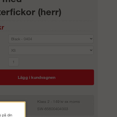
erfickor (herr)
r
Lägg i kundvagnen
Klass 2 - 149 kr ex moms
SW-65800404003
s på din