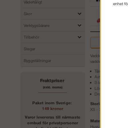
Vädertåligt
enhet fö
05
Skor
Stora lager -
Verktygsbärare
Tillbehör
Beskri
Stegar
Vadderade arbetsbyxor
Byggställningar
vaddering för snabb 
Tåligt, ventilera
Avtagbart 37.5®-fo
Fraktpriser
3-lagers vattentä
(exkl. moms)
Löstagbara hölster
Dragkedjor i bensl
Paket inom Sverige:
Storlek:
149 kronor
XS - XXL / XS-short 
Varor levereras till närmaste
Material:
ombud för privatpersoner
Huvudtyg: 100 % po