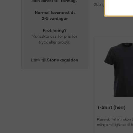
och direkt till företag.
205 g/m². Vaddering
Normal leveranstid:
2-5 vardagar
Profilering?
Kontakta oss för pris för
tryck eller brodyr.
Länk till
Storleksguiden
T-Shirt (herr)
Klassisk T-shirt i skön
många möjligheter till f