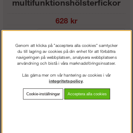
multifunktionshölsterfickor
628
kr
Färg:
Genom att klicka på "acceptera alla cookies" samtycker
Storlek:
du till lagring av cookies på din enhet för att förbättra
navigeringen på webbplatsen, analysera webbplatsens
användning och bistå i våra marknadsföringsinsatser.
Lägg i kundvagnen
Läs gärna mer om vår hantering av cookies i vår
integritetspolicy
.
Frakt:
Klass 2 - 149 kr ex moms
Cookie-inställningar
Acceptera alla cookies
Artnr:
SW-97836695000
Beskrivning