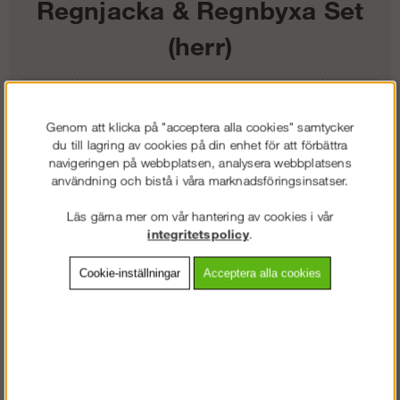
Regnjacka & Regnbyxa Set
(herr)
1 451
kr
Genom att klicka på "acceptera alla cookies" samtycker
Färg:
du till lagring av cookies på din enhet för att förbättra
navigeringen på webbplatsen, analysera webbplatsens
användning och bistå i våra marknadsföringsinsatser.
Storlek:
Läs gärna mer om vår hantering av cookies i vår
Lägg i kundvagnen
integritetspolicy
.
Cookie-inställningar
Acceptera alla cookies
Frakt:
Klass 2 - 149 kr ex moms
Artnr:
SW-83780400003