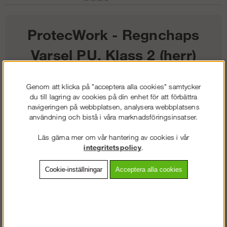
ProtecWork - Regnchaps
Varsel PU, Klass 2 (herr)
970
kr
Genom att klicka på "acceptera alla cookies" samtycker
du till lagring av cookies på din enhet för att förbättra
navigeringen på webbplatsen, analysera webbplatsens
Färg:
användning och bistå i våra marknadsföringsinsatser.
Storlek:
Läs gärna mer om vår hantering av cookies i vår
integritetspolicy
.
Lägg i kundvagnen
Cookie-inställningar
Acceptera alla cookies
Frakt:
Klass 2 - 149 kr ex moms
Artnr:
SW-82696600006