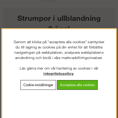
Strumpor i ullblandning
(höga)
Genom att klicka på "acceptera alla cookies" samtycker
251
kr
du till lagring av cookies på din enhet för att förbättra
navigeringen på webbplatsen, analysera webbplatsens
Färg:
användning och bistå i våra marknadsföringsinsatser.
Läs gärna mer om vår hantering av cookies i vår
Storlek:
integritetspolicy
.
Lägg i kundvagnen
Cookie-inställningar
Acceptera alla cookies
Frakt:
Klass 2 - 149 kr ex moms
Artnr:
SW-92030418039