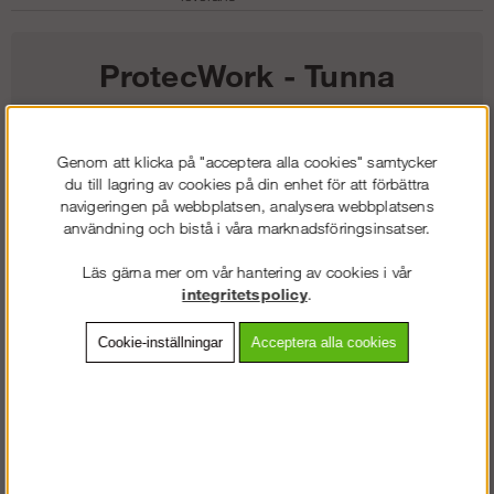
ProtecWork - Tunna
ullstrumpor
Genom att klicka på "acceptera alla cookies" samtycker
204
kr
du till lagring av cookies på din enhet för att förbättra
navigeringen på webbplatsen, analysera webbplatsens
användning och bistå i våra marknadsföringsinsatser.
Färg:
Läs gärna mer om vår hantering av cookies i vår
Storlek:
integritetspolicy
.
Cookie-inställningar
Acceptera alla cookies
Lägg i kundvagnen
Frakt:
Klass 2 - 149 kr ex moms
Artnr:
SW-92620400039