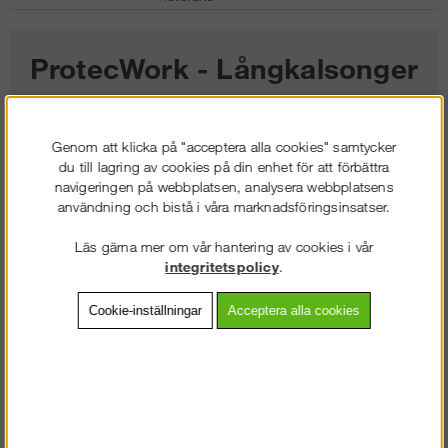
ProtecWork - Långkalsonger
i ull (herr)
Genom att klicka på "acceptera alla cookies" samtycker
1 045
kr
du till lagring av cookies på din enhet för att förbättra
navigeringen på webbplatsen, analysera webbplatsens
användning och bistå i våra marknadsföringsinsatser.
Färg:
Läs gärna mer om vår hantering av cookies i vår
Storlek:
integritetspolicy
.
Cookie-inställningar
Acceptera alla cookies
Lägg i kundvagnen
Frakt:
Klass 2 - 149 kr ex moms
Artnr:
SW-94680400003