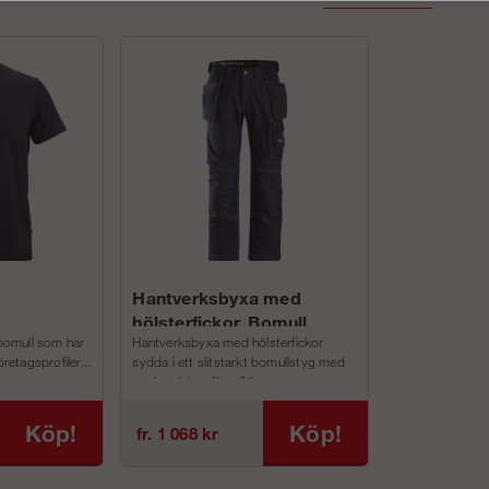
Hantverksbyxa med
hölsterfickor, Bomull
 bomull som har
Hantverksbyxa med hölsterfickor
(herr)
öretagsprofiler...
sydda i ett slitstarkt bomullstyg med
god andningsförm&#...
Köp!
Köp!
fr. 1 068 kr