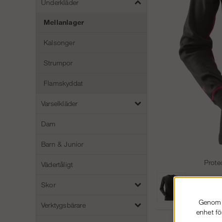
Underkläder
Mellanlager
Kalsonger
Strumpor
Flamskyddat
Varselkläder
Dam
Barn & Junior
Prote
Vädertåligt
Skor
Genom a
Verktygsbärare
enhet fö
05