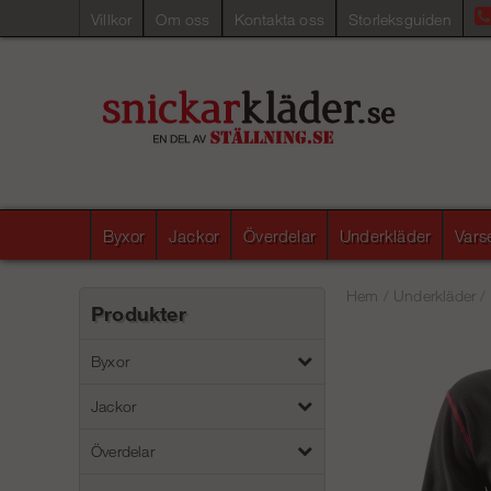
Villkor
Om oss
Kontakta oss
Storleksguiden
Byxor
Jackor
Överdelar
Underkläder
Vars
Hem
/
Underkläder
/
Produkter
Byxor
Jackor
Överdelar