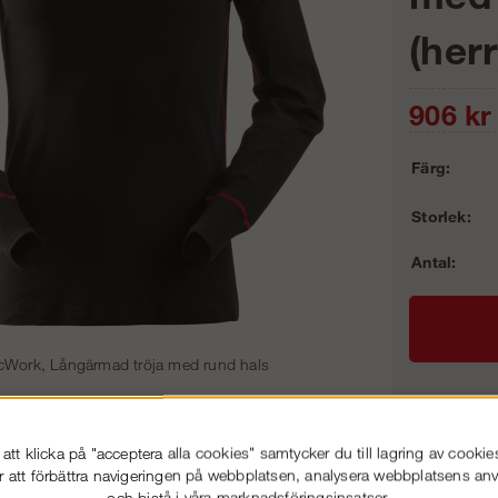
(herr
906
kr
Färg:
Storlek:
Antal:
cWork, Långärmad tröja med rund hals
Frakt:
tt klicka på "acceptera alla cookies" samtycker du till lagring av cookie
Artnr:
r att förbättra navigeringen på webbplatsen, analysera webbplatsens a
86-53 000
Service hela vägen
och bistå i våra marknadsföringsinsatser.