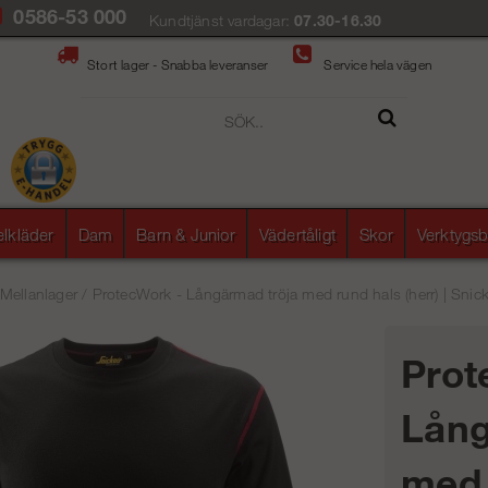
0586-53 000
Kundtjänst vardagar:
07.30-16.30
Stort lager - Snabba leveranser
Service hela vägen
elkläder
Dam
Barn & Junior
Vädertåligt
Skor
Verktygsb
Mellanlager
/
ProtecWork - Långärmad tröja med rund hals (herr) | Snick
Prot
Lång
med 