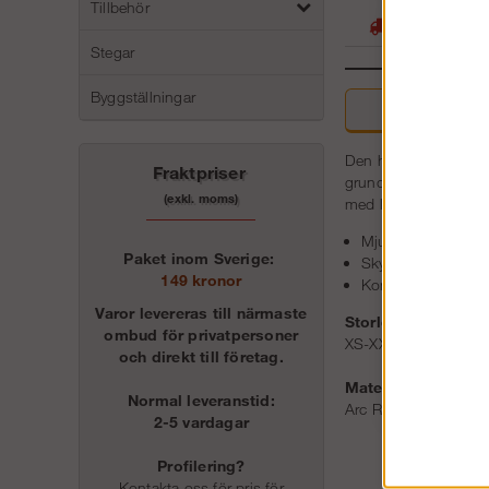
Tillbehör
Stora lager -
Stegar
Byggställningar
Beskri
Den här bekväma långä
Fraktpriser
grundläggande skydd m
(exkl. moms)
med långkalsonger 
Mjukt och bekvämt
Paket inom Sverige:
Skyddar mot värme 
149 kronor
Kombinera med Prot
Varor levereras till närmaste
Storlek:
ombud för privatpersoner
XS-XXXL
och direkt till företag.
Material:
Normal leveranstid:
Arc Rating: EBT50, 4
2-5 vardagar
Profilering?
Kontakta oss för pris för