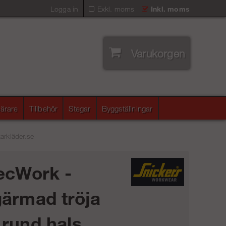
Logga in
Exkl. moms
Inkl. moms
Varukorgen
ärare
Tillbehör
Stegar
Byggställningar
arkläder.se
ecWork -
ärmad tröja
rund hals