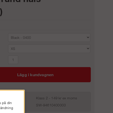
)
Lägg i kundvagnen
Klass 2 - 149 kr ex moms
s på din
SW-94610400003
nvändning