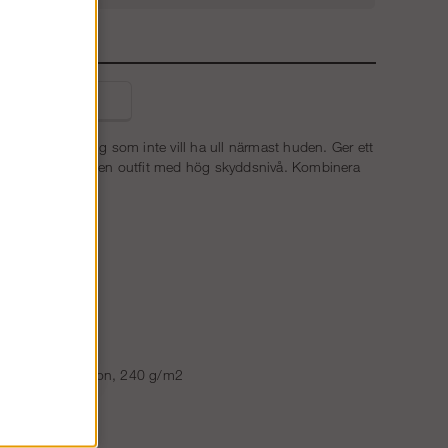
E
liga frågor
alternativ för dig som inte vill ha ull närmast huden. Ger ett
ta första lagret i en outfit med hög skyddsnivå. Kombinera
lager
omull, 2 % beltron, 240 g/m2