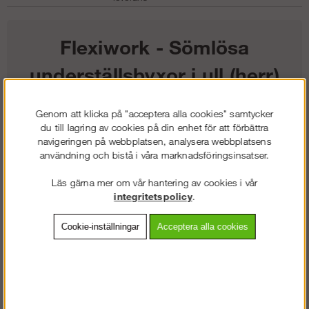
Flexiwork - Sömlösa
underställsbyxor i ull (herr)
886
kr
Genom att klicka på "acceptera alla cookies" samtycker
du till lagring av cookies på din enhet för att förbättra
navigeringen på webbplatsen, analysera webbplatsens
Färg:
användning och bistå i våra marknadsföringsinsatser.
Storlek:
Läs gärna mer om vår hantering av cookies i vår
integritetspolicy
.
Lägg i kundvagnen
Cookie-inställningar
Acceptera alla cookies
Frakt:
Klass 2 - 149 kr ex moms
Artnr:
SW-94429800003