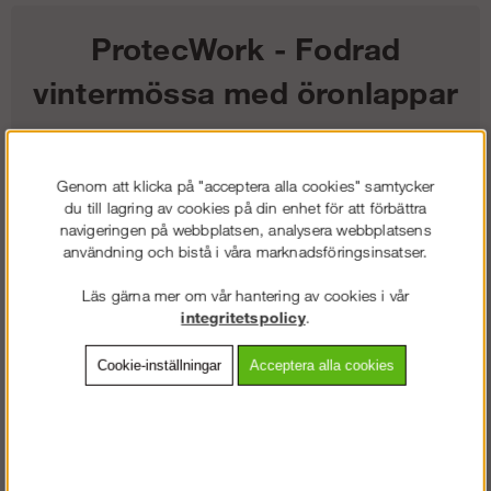
ProtecWork - Fodrad
vintermössa med öronlappar
768
kr
Genom att klicka på "acceptera alla cookies" samtycker
du till lagring av cookies på din enhet för att förbättra
Färg:
navigeringen på webbplatsen, analysera webbplatsens
användning och bistå i våra marknadsföringsinsatser.
Storlek:
Läs gärna mer om vår hantering av cookies i vår
Lägg i kundvagnen
integritetspolicy
.
Cookie-inställningar
Acceptera alla cookies
Frakt:
Klass 2 - 149 kr ex moms
Artnr:
SW-90666600003