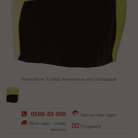
ProtecWork, Fodrad vintermössa med öronlappar
0586-53 000
Service hela vägen
Stora lager - snabb
Prisgaranti
leverans