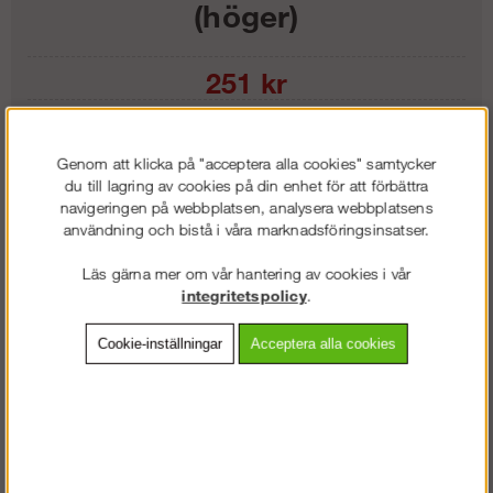
(höger)
251
kr
Färg:
Genom att klicka på "acceptera alla cookies" samtycker
Storlek:
du till lagring av cookies på din enhet för att förbättra
navigeringen på webbplatsen, analysera webbplatsens
användning och bistå i våra marknadsföringsinsatser.
Lägg i kundvagnen
Läs gärna mer om vår hantering av cookies i vår
integritetspolicy
.
Cookie-inställningar
Acceptera alla cookies
Frakt:
Klass 2 - 149 kr ex moms
Artnr:
SW-95984804007
Beskrivning