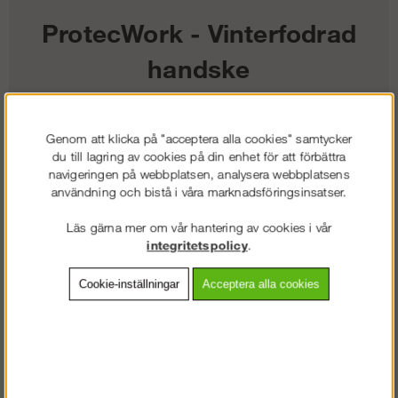
ProtecWork - Vinterfodrad
handske
698
kr
Genom att klicka på "acceptera alla cookies" samtycker
du till lagring av cookies på din enhet för att förbättra
Färg:
navigeringen på webbplatsen, analysera webbplatsens
användning och bistå i våra marknadsföringsinsatser.
Storlek:
Läs gärna mer om vår hantering av cookies i vår
integritetspolicy
.
Lägg i kundvagnen
Cookie-inställningar
Acceptera alla cookies
Frakt:
Klass 2 - 149 kr ex moms
Artnr:
SW-93610904006