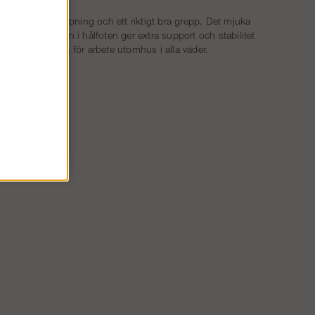
verän stötdämpning och ett riktigt bra grepp. Det mjuka
ål, och gelänken i hålfoten ger extra support och stabilitet
ig skyddskänga för arbete utomhus i alla väder.