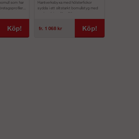
 bomull som har
Hantverksbyxa med hölsterfickor
(herr)
öretagsprofiler...
sydda i ett slitstarkt bomullstyg med
god andningsförm&#...
Köp!
Köp!
fr. 1 068 kr