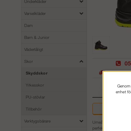
Underkläder
Varselkläder
Dam
Barn & Junior
Vädertåligt
Skor
05
Stora lager -
Skyddskor
Yrkesskor
Genom a
enhet fö
PU-stövlar
Tillbehör
Beskri
Verktygsbärare
Umeå 949 är en rejä
perfekt för utomhusj