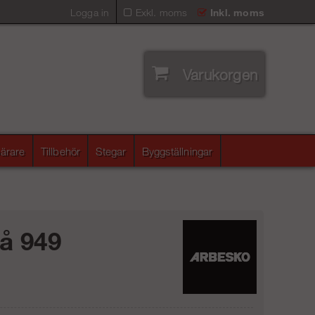
Logga in
Exkl. moms
Inkl. moms
Varukorgen
ärare
Tillbehör
Stegar
Byggställningar
å 949