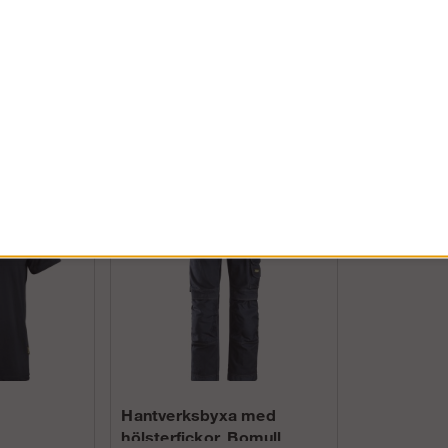
sulan i kombination med den extra häldämpningen i mellansulan ger su
och tåhättan i aluminium skyddar dina fötter mot vassa och fallande förem
PRIVAT INKL. MOMS
Utvecklad för bygghantverkare och trädgårdsarbetare som behöver en tål
FÖRETAG EXKL. MOMS
Andra köpte även
Hantverksbyxa med
hölsterfickor, Bomull