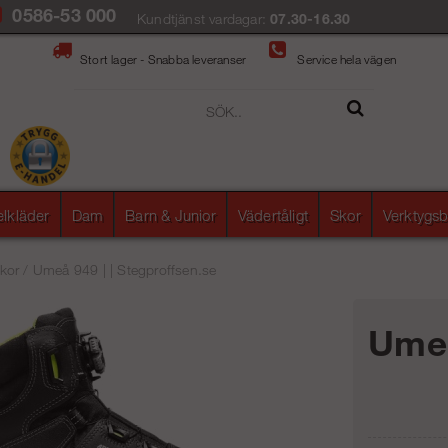
0586-53 000
Kundtjänst vardagar:
07.30-16.30
Stort lager - Snabba leveranser
Service hela vägen
elkläder
Dam
Barn & Junior
Vädertåligt
Skor
Verktygsb
kor
/
Umeå 949 | | Stegproffsen.se
Ume