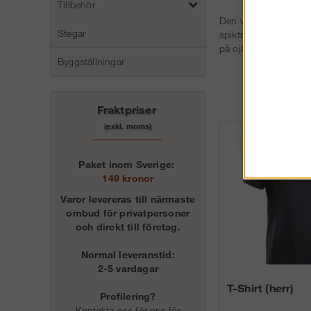
Tillbehör
Den värmebeständiga 
Stegar
spiktrampet i textil 
på ojämnt underlag. 
Byggställningar
Fraktpriser
(exkl. moms)
Paket inom Sverige:
149 kronor
Varor levereras till närmaste
ombud för privatpersoner
och direkt till företag.
Normal leveranstid:
2-5 vardagar
T-Shirt (herr)
Profilering?
Kontakta oss för pris för