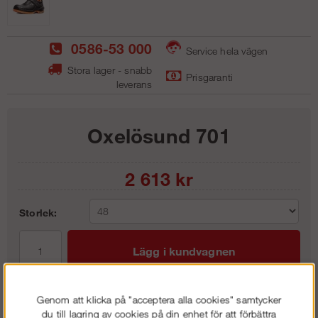
0586-53 000
Service hela vägen
Stora lager - snabb
Prisgaranti
leverans
Oxelösund 701
2 613
kr
Storlek:
Lägg i kundvagnen
Genom att klicka på "acceptera alla cookies" samtycker
du till lagring av cookies på din enhet för att förbättra