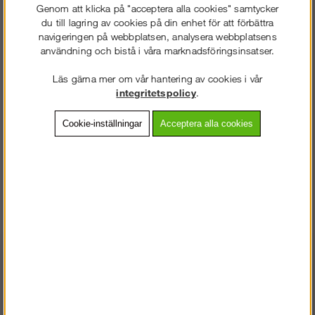
Genom att klicka på "acceptera alla cookies" samtycker
du till lagring av cookies på din enhet för att förbättra
Lägg i kundvagnen
navigeringen på webbplatsen, analysera webbplatsens
användning och bistå i våra marknadsföringsinsatser.
Läs gärna mer om vår hantering av cookies i vår
integritetspolicy
.
Frakt:
Klass 2 - 149 kr ex moms
Cookie-inställningar
Acceptera alla cookies
Artnr:
AS-317100048
Beskrivning
Detaljerad info
Vanliga frågor
BEKINA® BOOTS AGRILITE S5. Lätt och tålig PU-stövel med
spiktrampskydd och stötupptagande klack. PU-stöveln är ESD-
VÄLKOMMEN TILL