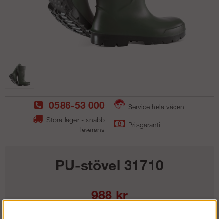
0586-53 000
Service hela vägen
Stora lager - snabb
Prisgaranti
leverans
PU-stövel 31710
988
kr
Storlek: